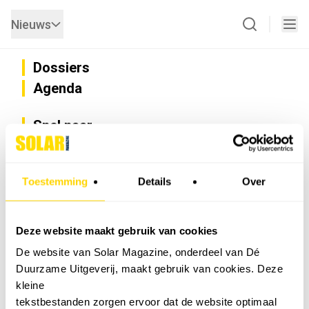
Nieuws
Dossiers
Agenda
Snel naar
Privacy
Disclaimer
Nieuwsbrief
Toestemming
Details
Over
Adverteren
Abonneren
Vacatures
Deze website maakt gebruik van cookies
Bedrijvenregister
De website van Solar Magazine, onderdeel van Dé
Installateurzoeker
Duurzame Uitgeverij, maakt gebruik van cookies. Deze
Cookievoorkeuren wijzigen
kleine
English
tekstbestanden zorgen ervoor dat de website optimaal