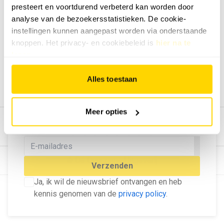
presteert en voortdurend verbeterd kan worden door
Geef ons feedback
analyse van de bezoekersstatistieken. De cookie-
Vertel ons wat je van onze website vindt.
instellingen kunnen aangepast worden via onderstaande
Tip de redactie
knoppen. Het privacy- en cookiebeleid is
hier na te
lezen
.
Geef tips aan ons door.
Adverteren
Alles toestaan
Bekijk hier de mogelijkheden.
MELD U AAN VOOR ONZE
Meer opties
NIEUWSBRIEF
Blijf op de hoogte van het laatste nieuws!
© Dé Duurzame Uitgeverij
Verzenden
Ja, ik wil de nieuwsbrief ontvangen en heb
kennis genomen van de
privacy policy
.