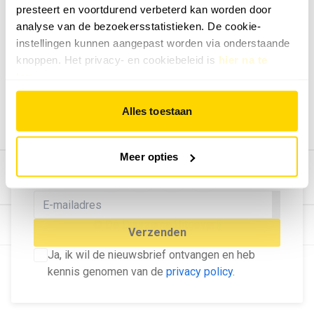
presteert en voortdurend verbeterd kan worden door
Geef ons feedback
analyse van de bezoekersstatistieken. De cookie-
Vertel ons wat je van onze website vindt.
instellingen kunnen aangepast worden via onderstaande
Tip de redactie
knoppen. Het privacy- en cookiebeleid is
hier na te
lezen
.
Geef tips aan ons door.
Adverteren
Alles toestaan
Bekijk hier de mogelijkheden.
MELD U AAN VOOR ONZE
Meer opties
NIEUWSBRIEF
Blijf op de hoogte van het laatste nieuws!
© Dé Duurzame Uitgeverij
Verzenden
Ja, ik wil de nieuwsbrief ontvangen en heb
kennis genomen van de
privacy policy
.