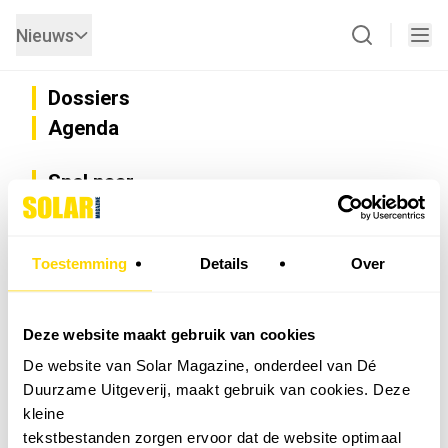
Nieuws
Dossiers
Agenda
Snel naar
Privacy
Disclaimer
Nieuwsbrief
Toestemming
Details
Over
Adverteren
Abonneren
Vacatures
Deze website maakt gebruik van cookies
Bedrijvenregister
De website van Solar Magazine, onderdeel van Dé
Installateurzoeker
Duurzame Uitgeverij, maakt gebruik van cookies. Deze
Cookievoorkeuren wijzigen
kleine
English
tekstbestanden zorgen ervoor dat de website optimaal