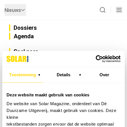
Nieuws
Dossiers
Agenda
Snel naar
Privacy
Disclaimer
Nieuwsbrief
Toestemming
Details
Over
Adverteren
Abonneren
Vacatures
Deze website maakt gebruik van cookies
Bedrijvenregister
De website van Solar Magazine, onderdeel van Dé
Installateurzoeker
Duurzame Uitgeverij, maakt gebruik van cookies. Deze
Cookievoorkeuren wijzigen
kleine
English
tekstbestanden zorgen ervoor dat de website optimaal