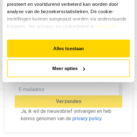
presteert en voortdurend verbeterd kan worden door
Geef ons feedback
analyse van de bezoekersstatistieken. De cookie-
Vertel ons wat je van onze website vindt.
instellingen kunnen aangepast worden via onderstaande
Tip de redactie
knoppen. Het privacy- en cookiebeleid is
hier na te
lezen
.
Geef tips aan ons door.
Adverteren
Alles toestaan
Bekijk hier de mogelijkheden.
MELD U AAN VOOR ONZE
Meer opties
NIEUWSBRIEF
Blijf op de hoogte van het laatste nieuws!
© Dé Duurzame Uitgeverij
Verzenden
Ja, ik wil de nieuwsbrief ontvangen en heb
kennis genomen van de
privacy policy
.