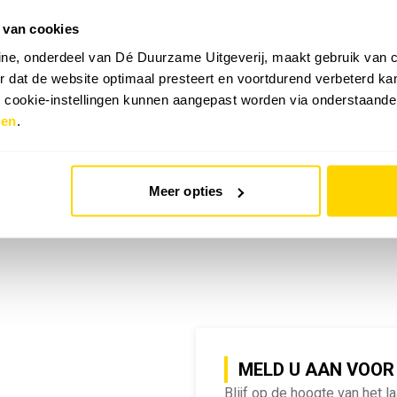
 van cookies
emy | SlimmeRik on Tour
ne, onderdeel van Dé Duurzame Uitgeverij, maakt gebruik van c
 dat de website optimaal presteert en voortdurend verbeterd k
e cookie-instellingen kunnen aangepast worden via onderstaande
zen
.
Meer opties
MELD U AAN VOOR
Blijf op de hoogte van het l