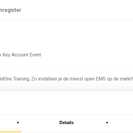
nregister
 Key Account Event
ridOne Training: Zo installeer je de meest open EMS op de markt
ning - Residentieel
Details
omstige batterijprofielen: hoe netbeheerders proberen
 in 2035 te voorspellen