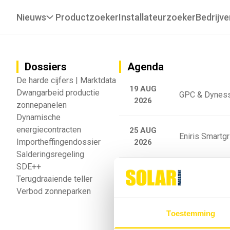
Nieuws
Productzoeker
Installateurzoeker
Bedrijve
Dossiers
Agenda
De harde cijfers | Marktdata
19 AUG
Dwangarbeid productie
GPC & Dyness
2026
zonnepanelen
Dynamische
energiecontracten
25 AUG
Eniris Smartg
Importheffingendossier
2026
Salderingsregeling
SDE++
25 AUG
Sigenergy Trai
Terugdraaiende teller
2026
Verbod zonneparken
Webinar: Toek
Toestemming
5 SEP
2026
batterijgedrag