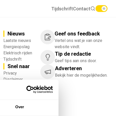
Tijdschrift
Contact
Nieuws
Geef ons feedback
Laatste nieuws
Vertel ons wat je van onze
Energieopslag
website vindt.
Elektrisch rijden
Tip de redactie
Tijdschrift
Geef tips aan ons door.
Snel naar
Adverteren
!
Privacy
Bekijk hier de mogelijkheden.
Disclaimer
Nieuwsbrief
Adverteren
Abonneren
Vacatures
Over
Bedrijvenregister