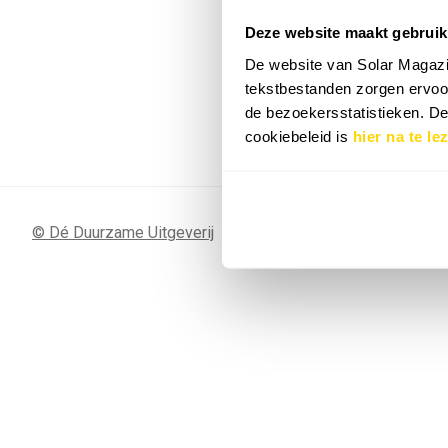
Deze website maakt gebruik
7 SEP
Sunergy Acad
De website van Solar Magazi
2026
tekstbestanden zorgen ervoor
de bezoekersstatistieken. D
Bekijk de volledige agenda
cookiebeleid is
hier na te le
© Dé Duurzame Uitgeverij