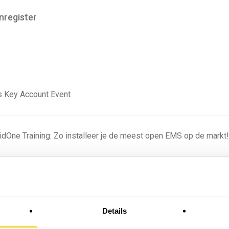
nregister
 Key Account Event
ridOne Training: Zo installeer je de meest open EMS op de markt
ning - Residentieel
Details
omstige batterijprofielen: hoe netbeheerders proberen
 in 2035 te voorspellen