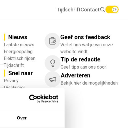
Tijdschrift
Contact
Nieuws
Geef ons feedback
Laatste nieuws
Vertel ons wat je van onze
Energieopslag
website vindt.
Elektrisch rijden
Tip de redactie
Tijdschrift
Geef tips aan ons door.
Snel naar
Adverteren
!
Privacy
Bekijk hier de mogelijkheden.
Disclaimer
Nieuwsbrief
Adverteren
Abonneren
Vacatures
Over
Bedrijvenregister