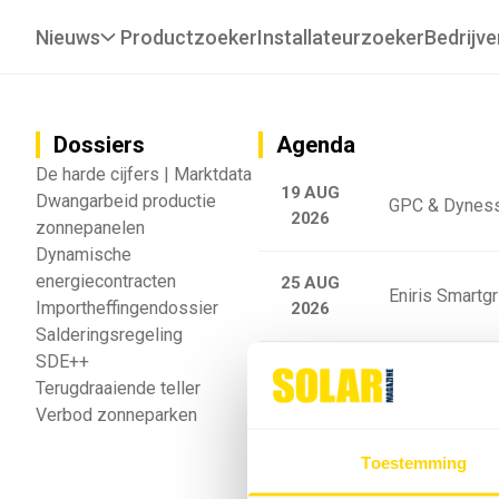
Nieuws
Productzoeker
Installateurzoeker
Bedrijve
Dossiers
Agenda
De harde cijfers | Marktdata
19 AUG
Dwangarbeid productie
GPC & Dyness
2026
zonnepanelen
Dynamische
energiecontracten
25 AUG
Eniris Smartg
Importheffingendossier
2026
Salderingsregeling
SDE++
25 AUG
Sigenergy Trai
Terugdraaiende teller
2026
Verbod zonneparken
Webinar: Toek
Toestemming
5 SEP
2026
batterijgedrag