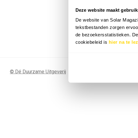
Deze website maakt gebruik
7 SEP
Sunergy Acad
De website van Solar Magazi
2026
tekstbestanden zorgen ervoor
de bezoekersstatistieken. D
Bekijk de volledige agenda
cookiebeleid is
hier na te le
© Dé Duurzame Uitgeverij