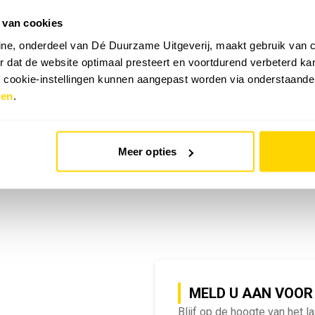
 van cookies
emy | SlimmeRik on Tour
ne, onderdeel van Dé Duurzame Uitgeverij, maakt gebruik van c
 dat de website optimaal presteert en voortdurend verbeterd k
e cookie-instellingen kunnen aangepast worden via onderstaande
zen
.
Meer opties
MELD U AAN VOOR
Blijf op de hoogte van het l