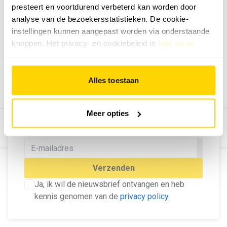
presteert en voortdurend verbeterd kan worden door
Geef ons feedback
analyse van de bezoekersstatistieken. De cookie-
Vertel ons wat je van onze website vindt.
instellingen kunnen aangepast worden via onderstaande
Tip de redactie
knoppen. Het privacy- en cookiebeleid is
hier na te
lezen
.
Geef tips aan ons door.
Adverteren
Alles toestaan
Bekijk hier de mogelijkheden.
MELD U AAN VOOR ONZE
Meer opties
NIEUWSBRIEF
Blijf op de hoogte van het laatste nieuws!
© Dé Duurzame Uitgeverij
Verzenden
Ja, ik wil de nieuwsbrief ontvangen en heb
kennis genomen van de
privacy policy
.