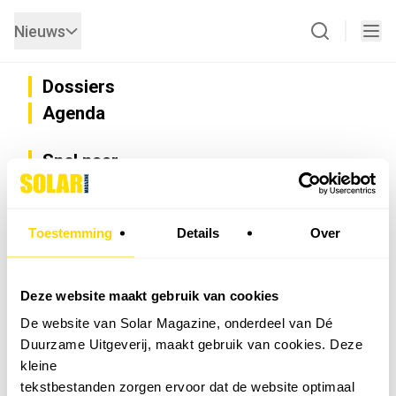
Nieuws
Dossiers
Agenda
Snel naar
Privacy
Disclaimer
Nieuwsbrief
Toestemming
Details
Over
Adverteren
Abonneren
Vacatures
Deze website maakt gebruik van cookies
Bedrijvenregister
De website van Solar Magazine, onderdeel van Dé
Installateurzoeker
Duurzame Uitgeverij, maakt gebruik van cookies. Deze
Cookievoorkeuren wijzigen
kleine
English
tekstbestanden zorgen ervoor dat de website optimaal