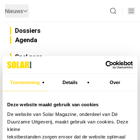
Nieuws
Dossiers
Agenda
Snel naar
Privacy
Disclaimer
Nieuwsbrief
Toestemming
Details
Over
Adverteren
Abonneren
Vacatures
Deze website maakt gebruik van cookies
Bedrijvenregister
De website van Solar Magazine, onderdeel van Dé
Installateurzoeker
Duurzame Uitgeverij, maakt gebruik van cookies. Deze
Cookievoorkeuren wijzigen
kleine
English
tekstbestanden zorgen ervoor dat de website optimaal