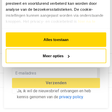
presteert en voortdurend verbeterd kan worden door
Geef ons feedback
analyse van de bezoekersstatistieken. De cookie-
Vertel ons wat je van onze website vindt.
instellingen kunnen aangepast worden via onderstaande
Tip de redactie
knoppen. Het privacy- en cookiebeleid is
hier na te
lezen
.
Geef tips aan ons door.
Adverteren
Alles toestaan
Bekijk hier de mogelijkheden.
MELD U AAN VOOR ONZE
Meer opties
NIEUWSBRIEF
Blijf op de hoogte van het laatste nieuws!
© Dé Duurzame Uitgeverij
Verzenden
Ja, ik wil de nieuwsbrief ontvangen en heb
kennis genomen van de
privacy policy
.