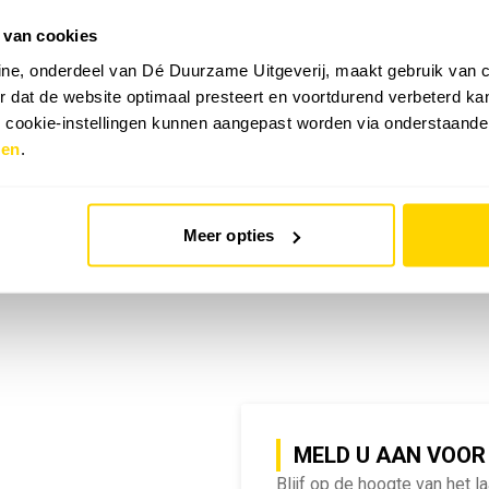
 van cookies
emy | SlimmeRik on Tour
ne, onderdeel van Dé Duurzame Uitgeverij, maakt gebruik van c
 dat de website optimaal presteert en voortdurend verbeterd k
e cookie-instellingen kunnen aangepast worden via onderstaande
zen
.
Meer opties
MELD U AAN VOOR
Blijf op de hoogte van het l