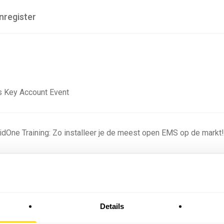
nregister
 Key Account Event
ridOne Training: Zo installeer je de meest open EMS op de markt
ning - Residentieel
Details
omstige batterijprofielen: hoe netbeheerders proberen
 in 2035 te voorspellen