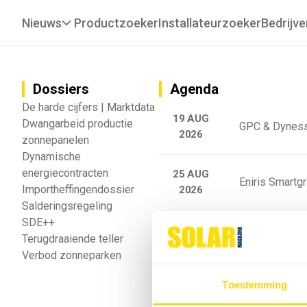
Nieuws
Productzoeker
Installateurzoeker
Bedrijve
Dossiers
Agenda
De harde cijfers | Marktdata
19 AUG
Dwangarbeid productie
GPC & Dyness
2026
zonnepanelen
Dynamische
energiecontracten
25 AUG
Eniris Smartg
Importheffingendossier
2026
Salderingsregeling
SDE++
25 AUG
Sigenergy Trai
Terugdraaiende teller
2026
Verbod zonneparken
Webinar: Toek
Toestemming
5 SEP
2026
batterijgedrag