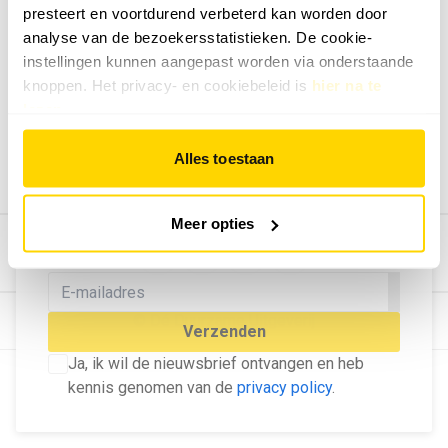
presteert en voortdurend verbeterd kan worden door
Geef ons feedback
analyse van de bezoekersstatistieken. De cookie-
Vertel ons wat je van onze website vindt.
instellingen kunnen aangepast worden via onderstaande
Tip de redactie
knoppen. Het privacy- en cookiebeleid is
hier na te
lezen
.
Geef tips aan ons door.
Adverteren
Alles toestaan
Bekijk hier de mogelijkheden.
MELD U AAN VOOR ONZE
Meer opties
NIEUWSBRIEF
Blijf op de hoogte van het laatste nieuws!
© Dé Duurzame Uitgeverij
Verzenden
Ja, ik wil de nieuwsbrief ontvangen en heb
kennis genomen van de
privacy policy
.