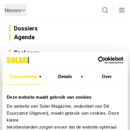
Nieuws
Dossiers
Agenda
Snel naar
Privacy
Disclaimer
Nieuwsbrief
Toestemming
Details
Over
Adverteren
Abonneren
Vacatures
Deze website maakt gebruik van cookies
Bedrijvenregister
De website van Solar Magazine, onderdeel van Dé
Installateurzoeker
Duurzame Uitgeverij, maakt gebruik van cookies. Deze
Cookievoorkeuren wijzigen
kleine
English
tekstbestanden zorgen ervoor dat de website optimaal