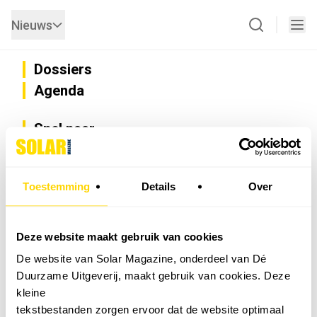
Nieuws
Dossiers
Agenda
Snel naar
Privacy
Disclaimer
Nieuwsbrief
Toestemming
Details
Over
Adverteren
Abonneren
Vacatures
Deze website maakt gebruik van cookies
Bedrijvenregister
De website van Solar Magazine, onderdeel van Dé
Installateurzoeker
Duurzame Uitgeverij, maakt gebruik van cookies. Deze
Cookievoorkeuren wijzigen
kleine
English
tekstbestanden zorgen ervoor dat de website optimaal