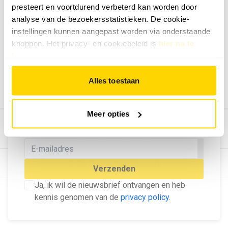
presteert en voortdurend verbeterd kan worden door
Geef ons feedback
analyse van de bezoekersstatistieken. De cookie-
Vertel ons wat je van onze website vindt.
instellingen kunnen aangepast worden via onderstaande
Tip de redactie
knoppen. Het privacy- en cookiebeleid is
hier na te
lezen
.
Geef tips aan ons door.
Adverteren
Alles toestaan
Bekijk hier de mogelijkheden.
MELD U AAN VOOR ONZE
Meer opties
NIEUWSBRIEF
Blijf op de hoogte van het laatste nieuws!
© Dé Duurzame Uitgeverij
Verzenden
Ja, ik wil de nieuwsbrief ontvangen en heb
kennis genomen van de
privacy policy
.