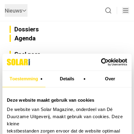
Nieuws
Dossiers
Agenda
Snel naar
Privacy
Disclaimer
Nieuwsbrief
Toestemming
Details
Over
Adverteren
Abonneren
Vacatures
Deze website maakt gebruik van cookies
Bedrijvenregister
De website van Solar Magazine, onderdeel van Dé
Installateurzoeker
Duurzame Uitgeverij, maakt gebruik van cookies. Deze
Cookievoorkeuren wijzigen
kleine
English
tekstbestanden zorgen ervoor dat de website optimaal