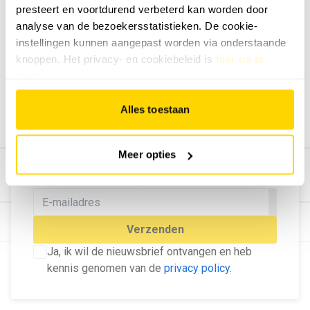
presteert en voortdurend verbeterd kan worden door
Geef ons feedback
analyse van de bezoekersstatistieken. De cookie-
Vertel ons wat je van onze website vindt.
instellingen kunnen aangepast worden via onderstaande
Tip de redactie
knoppen. Het privacy- en cookiebeleid is
hier na te
lezen
.
Geef tips aan ons door.
Adverteren
Alles toestaan
Bekijk hier de mogelijkheden.
MELD U AAN VOOR ONZE
Meer opties
NIEUWSBRIEF
Blijf op de hoogte van het laatste nieuws!
© Dé Duurzame Uitgeverij
Verzenden
Ja, ik wil de nieuwsbrief ontvangen en heb
kennis genomen van de
privacy policy
.