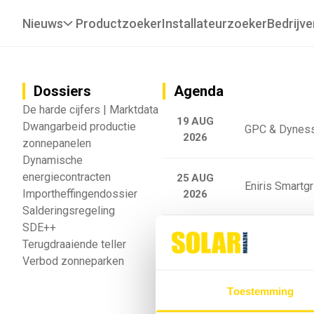
Nieuws
Productzoeker
Installateurzoeker
Bedrijve
Dossiers
Agenda
De harde cijfers | Marktdata
19 AUG
Dwangarbeid productie
GPC & Dyness
2026
zonnepanelen
Dynamische
energiecontracten
25 AUG
Eniris Smartg
Importheffingendossier
2026
Salderingsregeling
SDE++
25 AUG
Sigenergy Trai
Terugdraaiende teller
2026
Verbod zonneparken
Webinar: Toek
Toestemming
5 SEP
2026
batterijgedrag