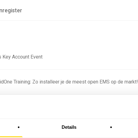
nregister
 Key Account Event
ridOne Training: Zo installeer je de meest open EMS op de markt
ning - Residentieel
Details
omstige batterijprofielen: hoe netbeheerders proberen
 in 2035 te voorspellen