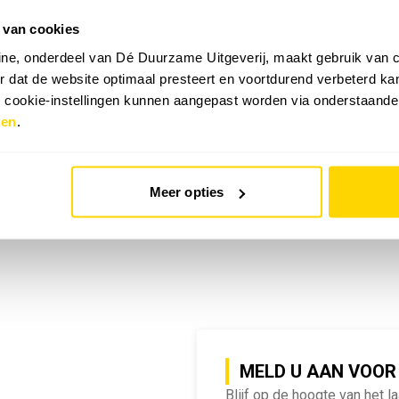
 van cookies
emy | SlimmeRik on Tour
ne, onderdeel van Dé Duurzame Uitgeverij, maakt gebruik van c
 dat de website optimaal presteert en voortdurend verbeterd k
e cookie-instellingen kunnen aangepast worden via onderstaande
zen
.
Meer opties
MELD U AAN VOOR
Blijf op de hoogte van het l