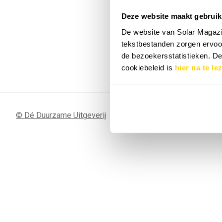
Deze website maakt gebruik
7 SEP
Sunergy Acad
De website van Solar Magazi
2026
tekstbestanden zorgen ervoor
de bezoekersstatistieken. D
Bekijk de volledige agenda
cookiebeleid is
hier na te le
© Dé Duurzame Uitgeverij