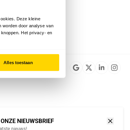
Installateurzoeker
Cookievoorkeuren
wijzigen
ookies. Deze kleine
English
an worden door analyse van
 knoppen. Het privacy- en
Alles toestaan
 ONZE NIEUWSBRIEF
aatste nieuws!