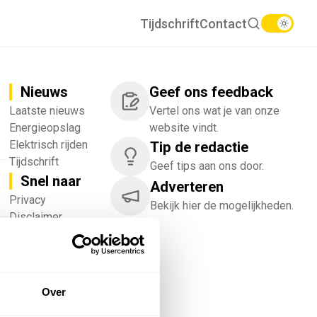
Tijdschrift
Contact
Nieuws
Geef ons feedback
Laatste nieuws
Vertel ons wat je van onze
Energieopslag
website vindt.
Elektrisch rijden
Tip de redactie
Tijdschrift
Geef tips aan ons door.
Snel naar
Adverteren
!
Privacy
Bekijk hier de mogelijkheden.
Disclaimer
Nieuwsbrief
Adverteren
Abonneren
Vacatures
Over
Bedrijvenregister