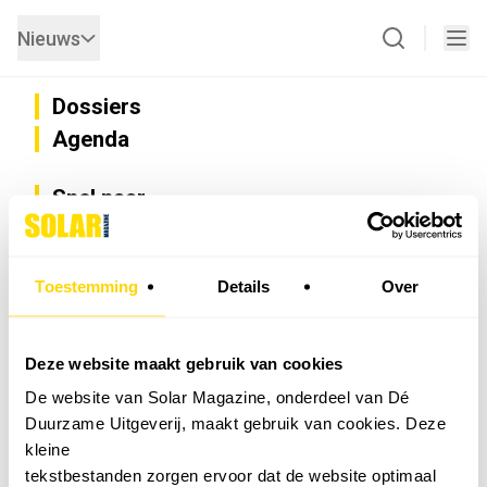
Nieuws
Dossiers
Agenda
Snel naar
Privacy
Disclaimer
Nieuwsbrief
Toestemming
Details
Over
Adverteren
Abonneren
Vacatures
Deze website maakt gebruik van cookies
Bedrijvenregister
De website van Solar Magazine, onderdeel van Dé
Installateurzoeker
Duurzame Uitgeverij, maakt gebruik van cookies. Deze
Cookievoorkeuren wijzigen
kleine
English
tekstbestanden zorgen ervoor dat de website optimaal