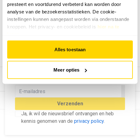
presteert en voortdurend verbeterd kan worden door
Geef ons feedback
analyse van de bezoekersstatistieken. De cookie-
Vertel ons wat je van onze website vindt.
instellingen kunnen aangepast worden via onderstaande
Tip de redactie
knoppen. Het privacy- en cookiebeleid is
hier na te
lezen
.
Geef tips aan ons door.
Adverteren
Alles toestaan
Bekijk hier de mogelijkheden.
MELD U AAN VOOR ONZE
Meer opties
NIEUWSBRIEF
Blijf op de hoogte van het laatste nieuws!
© Dé Duurzame Uitgeverij
Verzenden
Ja, ik wil de nieuwsbrief ontvangen en heb
kennis genomen van de
privacy policy
.