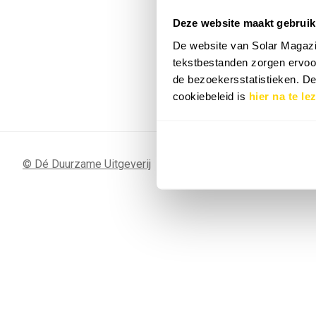
Deze website maakt gebruik
7 SEP
Sunergy Acad
De website van Solar Magazi
2026
tekstbestanden zorgen ervoor
de bezoekersstatistieken. D
Bekijk de volledige agenda
cookiebeleid is
hier na te le
© Dé Duurzame Uitgeverij