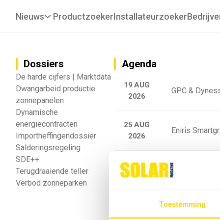
Nieuws
Productzoeker
Installateurzoeker
Bedrijve
Dossiers
Agenda
De harde cijfers | Marktdata
19 AUG
Dwangarbeid productie
GPC & Dyness
2026
zonnepanelen
Dynamische
energiecontracten
25 AUG
Eniris Smartg
Importheffingendossier
2026
Salderingsregeling
SDE++
25 AUG
Sigenergy Trai
Terugdraaiende teller
2026
Verbod zonneparken
Webinar: Toek
Toestemming
5 SEP
2026
batterijgedrag