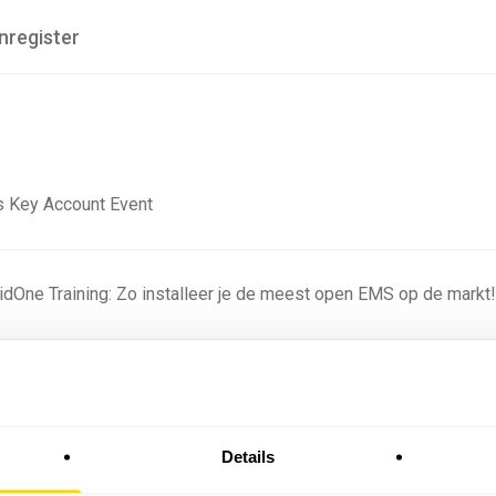
nregister
 Key Account Event
ridOne Training: Zo installeer je de meest open EMS op de markt
ning - Residentieel
Details
omstige batterijprofielen: hoe netbeheerders proberen
 in 2035 te voorspellen