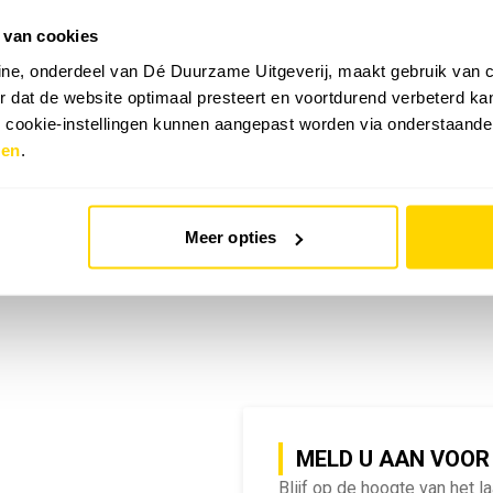
 van cookies
emy | SlimmeRik on Tour
ne, onderdeel van Dé Duurzame Uitgeverij, maakt gebruik van c
 dat de website optimaal presteert en voortdurend verbeterd k
e cookie-instellingen kunnen aangepast worden via onderstaande
zen
.
Meer opties
MELD U AAN VOOR
Blijf op de hoogte van het l