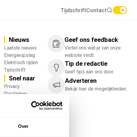
Tijdschrift
Contact
Nieuws
Geef ons feedback
Laatste nieuws
Vertel ons wat je van onze
Energieopslag
website vindt.
Elektrisch rijden
Tip de redactie
Tijdschrift
Geef tips aan ons door.
Snel naar
Adverteren
!
Privacy
Bekijk hier de mogelijkheden.
Disclaimer
Nieuwsbrief
Adverteren
Abonneren
Vacatures
Over
Bedrijvenregister