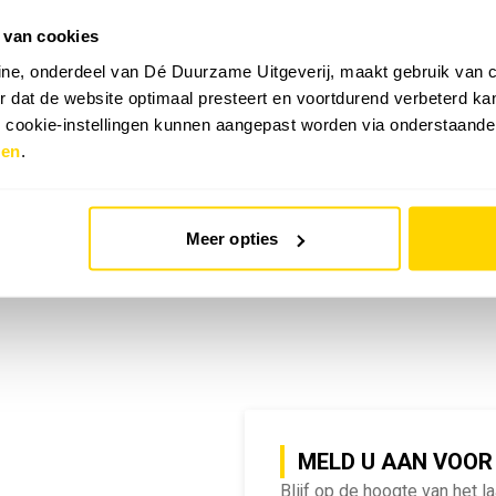
 van cookies
emy | SlimmeRik on Tour
ne, onderdeel van Dé Duurzame Uitgeverij, maakt gebruik van c
 dat de website optimaal presteert en voortdurend verbeterd k
e cookie-instellingen kunnen aangepast worden via onderstaande
zen
.
Meer opties
MELD U AAN VOOR
Blijf op de hoogte van het l