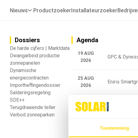
Nieuws
Productzoeker
Installateurzoeker
Bedrijve
Dossiers
Agenda
De harde cijfers | Marktdata
19 AUG
Dwangarbeid productie
GPC & Dyness
2026
zonnepanelen
Dynamische
energiecontracten
25 AUG
Eniris Smartg
Importheffingendossier
2026
Salderingsregeling
SDE++
25 AUG
Sigenergy Trai
Terugdraaiende teller
2026
Verbod zonneparken
Webinar: Toek
Toestemming
5 SEP
2026
batterijgedrag