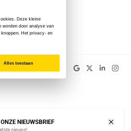
Installateurzoeker
Cookievoorkeuren
wijzigen
ookies. Deze kleine
English
an worden door analyse van
 knoppen. Het privacy- en
Alles toestaan
 ONZE NIEUWSBRIEF
aatste nieuws!