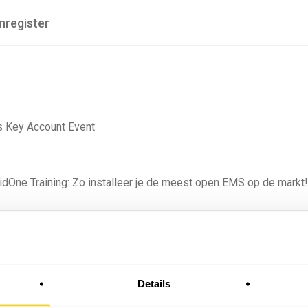
nregister
 Key Account Event
ridOne Training: Zo installeer je de meest open EMS op de markt
ning - Residentieel
Details
omstige batterijprofielen: hoe netbeheerders proberen
 in 2035 te voorspellen