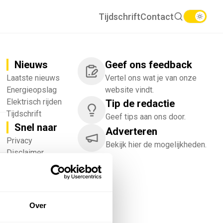
Tijdschrift
Contact
Nieuws
Geef ons feedback
Laatste nieuws
Vertel ons wat je van onze
Energieopslag
website vindt.
Elektrisch rijden
Tip de redactie
Tijdschrift
Geef tips aan ons door.
Snel naar
Adverteren
!
Privacy
Bekijk hier de mogelijkheden.
Disclaimer
Nieuwsbrief
Adverteren
Abonneren
Vacatures
Over
Bedrijvenregister