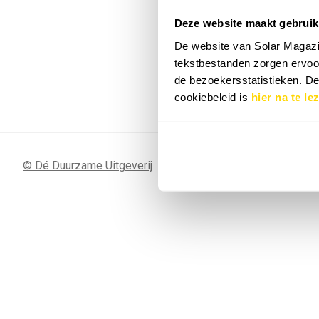
Deze website maakt gebruik
7 SEP
Sunergy Acad
De website van Solar Magazi
2026
tekstbestanden zorgen ervoor
de bezoekersstatistieken. D
Bekijk de volledige agenda
cookiebeleid is
hier na te le
© Dé Duurzame Uitgeverij