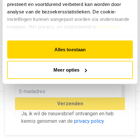
presteert en voortdurend verbeterd kan worden door
Geef ons feedback
analyse van de bezoekersstatistieken. De cookie-
Vertel ons wat je van onze website vindt.
instellingen kunnen aangepast worden via onderstaande
Tip de redactie
knoppen. Het privacy- en cookiebeleid is
hier na te
lezen
.
Geef tips aan ons door.
Adverteren
Alles toestaan
Bekijk hier de mogelijkheden.
MELD U AAN VOOR ONZE
Meer opties
NIEUWSBRIEF
Blijf op de hoogte van het laatste nieuws!
© Dé Duurzame Uitgeverij
Verzenden
Ja, ik wil de nieuwsbrief ontvangen en heb
kennis genomen van de
privacy policy
.