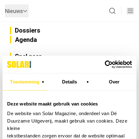
Nieuws
Dossiers
Agenda
Snel naar
Privacy
Disclaimer
Nieuwsbrief
Toestemming
Details
Over
Adverteren
Abonneren
Vacatures
Deze website maakt gebruik van cookies
Bedrijvenregister
De website van Solar Magazine, onderdeel van Dé
Installateurzoeker
Duurzame Uitgeverij, maakt gebruik van cookies. Deze
Cookievoorkeuren wijzigen
kleine
English
tekstbestanden zorgen ervoor dat de website optimaal