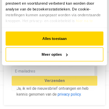
presteert en voortdurend verbeterd kan worden door
Geef ons feedback
analyse van de bezoekersstatistieken. De cookie-
Vertel ons wat je van onze website vindt.
instellingen kunnen aangepast worden via onderstaande
Tip de redactie
knoppen. Het privacy- en cookiebeleid is
hier na te
lezen
.
Geef tips aan ons door.
Adverteren
Alles toestaan
Bekijk hier de mogelijkheden.
MELD U AAN VOOR ONZE
Meer opties
NIEUWSBRIEF
Blijf op de hoogte van het laatste nieuws!
© Dé Duurzame Uitgeverij
Verzenden
Ja, ik wil de nieuwsbrief ontvangen en heb
kennis genomen van de
privacy policy
.