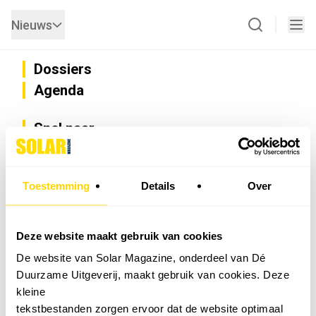
Nieuws
Dossiers
Agenda
Snel naar
Privacy
Disclaimer
Nieuwsbrief
Toestemming
Details
Over
Adverteren
Abonneren
Vacatures
Deze website maakt gebruik van cookies
Bedrijvenregister
De website van Solar Magazine, onderdeel van Dé
Installateurzoeker
Duurzame Uitgeverij, maakt gebruik van cookies. Deze
Cookievoorkeuren wijzigen
kleine
English
tekstbestanden zorgen ervoor dat de website optimaal