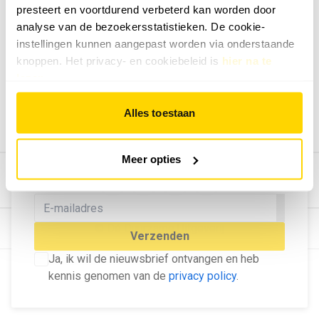
presteert en voortdurend verbeterd kan worden door
Geef ons feedback
analyse van de bezoekersstatistieken. De cookie-
Vertel ons wat je van onze website vindt.
instellingen kunnen aangepast worden via onderstaande
Tip de redactie
knoppen. Het privacy- en cookiebeleid is
hier na te
lezen
.
Geef tips aan ons door.
Adverteren
Alles toestaan
Bekijk hier de mogelijkheden.
MELD U AAN VOOR ONZE
Meer opties
NIEUWSBRIEF
Blijf op de hoogte van het laatste nieuws!
© Dé Duurzame Uitgeverij
Verzenden
Ja, ik wil de nieuwsbrief ontvangen en heb
kennis genomen van de
privacy policy
.