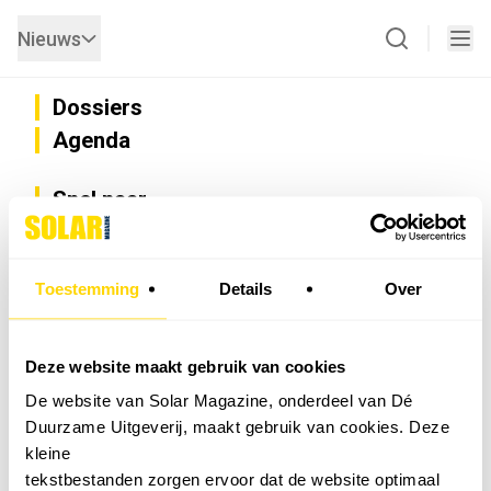
Nieuws
Dossiers
Agenda
Snel naar
Privacy
Disclaimer
Nieuwsbrief
Toestemming
Details
Over
Adverteren
Abonneren
Vacatures
Deze website maakt gebruik van cookies
Bedrijvenregister
De website van Solar Magazine, onderdeel van Dé
Installateurzoeker
Duurzame Uitgeverij, maakt gebruik van cookies. Deze
Cookievoorkeuren wijzigen
kleine
English
tekstbestanden zorgen ervoor dat de website optimaal