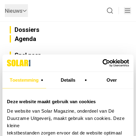
Nieuws
Dossiers
Agenda
Snel naar
Privacy
Disclaimer
Nieuwsbrief
Toestemming
Details
Over
Adverteren
Abonneren
Vacatures
Deze website maakt gebruik van cookies
Bedrijvenregister
De website van Solar Magazine, onderdeel van Dé
Installateurzoeker
Duurzame Uitgeverij, maakt gebruik van cookies. Deze
Cookievoorkeuren wijzigen
kleine
English
tekstbestanden zorgen ervoor dat de website optimaal