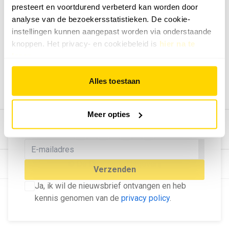
presteert en voortdurend verbeterd kan worden door
Geef ons feedback
analyse van de bezoekersstatistieken. De cookie-
Vertel ons wat je van onze website vindt.
instellingen kunnen aangepast worden via onderstaande
Tip de redactie
knoppen. Het privacy- en cookiebeleid is
hier na te
lezen
.
Geef tips aan ons door.
Adverteren
Alles toestaan
Bekijk hier de mogelijkheden.
MELD U AAN VOOR ONZE
Meer opties
NIEUWSBRIEF
Blijf op de hoogte van het laatste nieuws!
© Dé Duurzame Uitgeverij
Verzenden
Ja, ik wil de nieuwsbrief ontvangen en heb
kennis genomen van de
privacy policy
.