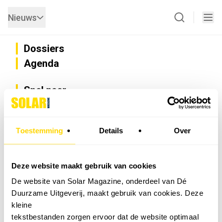
Nieuws
Dossiers
Agenda
Snel naar
Privacy
Disclaimer
Nieuwsbrief
Toestemming
Details
Over
Adverteren
Abonneren
Vacatures
Deze website maakt gebruik van cookies
Bedrijvenregister
De website van Solar Magazine, onderdeel van Dé
Installateurzoeker
Duurzame Uitgeverij, maakt gebruik van cookies. Deze
Cookievoorkeuren wijzigen
kleine
English
tekstbestanden zorgen ervoor dat de website optimaal