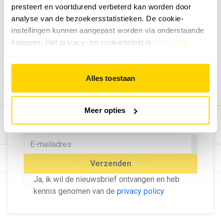
presteert en voortdurend verbeterd kan worden door
Geef ons feedback
analyse van de bezoekersstatistieken. De cookie-
Vertel ons wat je van onze website vindt.
instellingen kunnen aangepast worden via onderstaande
Tip de redactie
knoppen. Het privacy- en cookiebeleid is
hier na te
lezen
.
Geef tips aan ons door.
Adverteren
Alles toestaan
Bekijk hier de mogelijkheden.
MELD U AAN VOOR ONZE
Meer opties
NIEUWSBRIEF
Blijf op de hoogte van het laatste nieuws!
© Dé Duurzame Uitgeverij
Verzenden
Ja, ik wil de nieuwsbrief ontvangen en heb
kennis genomen van de
privacy policy
.