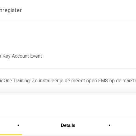
nregister
 Key Account Event
ridOne Training: Zo installeer je de meest open EMS op de markt
ning - Residentieel
Details
omstige batterijprofielen: hoe netbeheerders proberen
 in 2035 te voorspellen