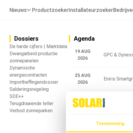
Nieuws
Productzoeker
Installateurzoeker
Bedrijve
Dossiers
Agenda
De harde cijfers | Marktdata
19 AUG
Dwangarbeid productie
GPC & Dyness
2026
zonnepanelen
Dynamische
energiecontracten
25 AUG
Eniris Smartg
Importheffingendossier
2026
Salderingsregeling
SDE++
25 AUG
Sigenergy Trai
Terugdraaiende teller
2026
Verbod zonneparken
Webinar: Toek
Toestemming
5 SEP
2026
batterijgedrag