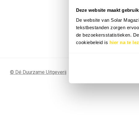
Deze website maakt gebruik
7 SEP
Sunergy Acad
De website van Solar Magazi
2026
tekstbestanden zorgen ervoor
de bezoekersstatistieken. D
Bekijk de volledige agenda
cookiebeleid is
hier na te le
© Dé Duurzame Uitgeverij