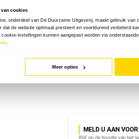
 van cookies
emy | SlimmeRik on Tour
ne, onderdeel van Dé Duurzame Uitgeverij, maakt gebruik van c
 dat de website optimaal presteert en voortdurend verbeterd k
e cookie-instellingen kunnen aangepast worden via onderstaande
zen
.
Meer opties
MELD U AAN VOOR
Blijf op de hoogte van het l