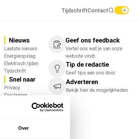
Tijdschrift
Contact
Nieuws
Geef ons feedback
Laatste nieuws
Vertel ons wat je van onze
Energieopslag
website vindt.
Elektrisch rijden
Tip de redactie
Tijdschrift
Geef tips aan ons door.
Snel naar
Adverteren
!
Privacy
Bekijk hier de mogelijkheden.
Disclaimer
Nieuwsbrief
Adverteren
Abonneren
Vacatures
Over
Bedrijvenregister