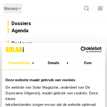
Nieuws
Dossiers
Agenda
Snel naar
Privacy
Disclaimer
Nieuwsbrief
Toestemming
Details
Over
Adverteren
Abonneren
Vacatures
Deze website maakt gebruik van cookies
Bedrijvenregister
De website van Solar Magazine, onderdeel van Dé
Installateurzoeker
Duurzame Uitgeverij, maakt gebruik van cookies. Deze
Cookievoorkeuren wijzigen
kleine
English
tekstbestanden zorgen ervoor dat de website optimaal