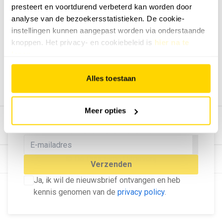
presteert en voortdurend verbeterd kan worden door
Geef ons feedback
analyse van de bezoekersstatistieken. De cookie-
Vertel ons wat je van onze website vindt.
instellingen kunnen aangepast worden via onderstaande
Tip de redactie
knoppen. Het privacy- en cookiebeleid is
hier na te
lezen
.
Geef tips aan ons door.
Adverteren
Alles toestaan
Bekijk hier de mogelijkheden.
MELD U AAN VOOR ONZE
Meer opties
NIEUWSBRIEF
Blijf op de hoogte van het laatste nieuws!
© Dé Duurzame Uitgeverij
Verzenden
Ja, ik wil de nieuwsbrief ontvangen en heb
kennis genomen van de
privacy policy
.