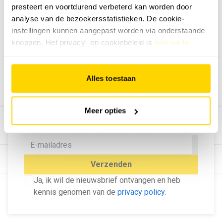
presteert en voortdurend verbeterd kan worden door
Geef ons feedback
analyse van de bezoekersstatistieken. De cookie-
Vertel ons wat je van onze website vindt.
instellingen kunnen aangepast worden via onderstaande
Tip de redactie
knoppen. Het privacy- en cookiebeleid is
hier na te
lezen
.
Geef tips aan ons door.
Adverteren
Alles toestaan
Bekijk hier de mogelijkheden.
MELD U AAN VOOR ONZE
Meer opties
NIEUWSBRIEF
Blijf op de hoogte van het laatste nieuws!
© Dé Duurzame Uitgeverij
Verzenden
Ja, ik wil de nieuwsbrief ontvangen en heb
kennis genomen van de
privacy policy
.