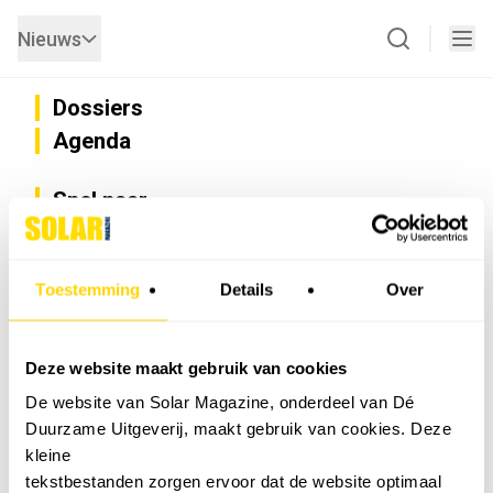
Nieuws
Dossiers
Agenda
Snel naar
Privacy
Disclaimer
Nieuwsbrief
Toestemming
Details
Over
Adverteren
Abonneren
Vacatures
Deze website maakt gebruik van cookies
Bedrijvenregister
De website van Solar Magazine, onderdeel van Dé
Installateurzoeker
Duurzame Uitgeverij, maakt gebruik van cookies. Deze
Cookievoorkeuren wijzigen
kleine
English
tekstbestanden zorgen ervoor dat de website optimaal