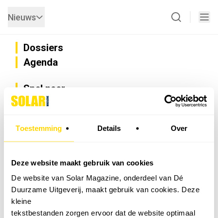
Nieuws
Dossiers
Agenda
Snel naar
Privacy
Disclaimer
Nieuwsbrief
Toestemming
Details
Over
Adverteren
Abonneren
Vacatures
Deze website maakt gebruik van cookies
Bedrijvenregister
De website van Solar Magazine, onderdeel van Dé
Installateurzoeker
Duurzame Uitgeverij, maakt gebruik van cookies. Deze
Cookievoorkeuren wijzigen
kleine
English
tekstbestanden zorgen ervoor dat de website optimaal