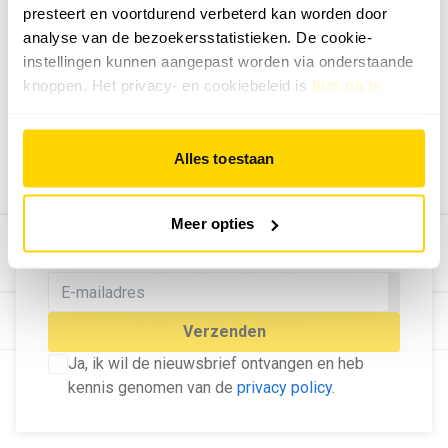
presteert en voortdurend verbeterd kan worden door
Geef ons feedback
analyse van de bezoekersstatistieken. De cookie-
Vertel ons wat je van onze website vindt.
instellingen kunnen aangepast worden via onderstaande
Tip de redactie
knoppen. Het privacy- en cookiebeleid is
hier na te
lezen
.
Geef tips aan ons door.
Adverteren
Alles toestaan
Bekijk hier de mogelijkheden.
MELD U AAN VOOR ONZE
Meer opties
NIEUWSBRIEF
Blijf op de hoogte van het laatste nieuws!
© Dé Duurzame Uitgeverij
Verzenden
Ja, ik wil de nieuwsbrief ontvangen en heb
kennis genomen van de
privacy policy
.