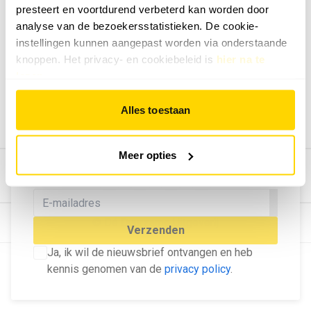
presteert en voortdurend verbeterd kan worden door
Geef ons feedback
analyse van de bezoekersstatistieken. De cookie-
Vertel ons wat je van onze website vindt.
instellingen kunnen aangepast worden via onderstaande
Tip de redactie
knoppen. Het privacy- en cookiebeleid is
hier na te
lezen
.
Geef tips aan ons door.
Adverteren
Alles toestaan
Bekijk hier de mogelijkheden.
MELD U AAN VOOR ONZE
Meer opties
NIEUWSBRIEF
Blijf op de hoogte van het laatste nieuws!
© Dé Duurzame Uitgeverij
Verzenden
Ja, ik wil de nieuwsbrief ontvangen en heb
kennis genomen van de
privacy policy
.