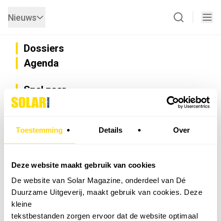
Nieuws
Dossiers
Agenda
Snel naar
Privacy
Disclaimer
Nieuwsbrief
Toestemming
Details
Over
Adverteren
Abonneren
Vacatures
Deze website maakt gebruik van cookies
Bedrijvenregister
De website van Solar Magazine, onderdeel van Dé
Installateurzoeker
Duurzame Uitgeverij, maakt gebruik van cookies. Deze
Cookievoorkeuren wijzigen
kleine
English
tekstbestanden zorgen ervoor dat de website optimaal