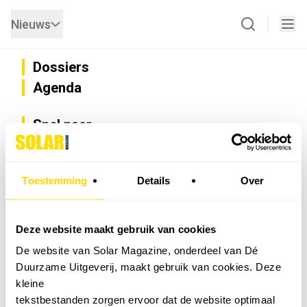
Nieuws
Dossiers
Agenda
Snel naar
Privacy
Disclaimer
Nieuwsbrief
Toestemming
Details
Over
Adverteren
Abonneren
Vacatures
Deze website maakt gebruik van cookies
Bedrijvenregister
De website van Solar Magazine, onderdeel van Dé
Installateurzoeker
Duurzame Uitgeverij, maakt gebruik van cookies. Deze
Cookievoorkeuren wijzigen
kleine
English
tekstbestanden zorgen ervoor dat de website optimaal