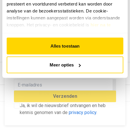
presteert en voortdurend verbeterd kan worden door
Geef ons feedback
analyse van de bezoekersstatistieken. De cookie-
Vertel ons wat je van onze website vindt.
instellingen kunnen aangepast worden via onderstaande
Tip de redactie
knoppen. Het privacy- en cookiebeleid is
hier na te
lezen
.
Geef tips aan ons door.
Adverteren
Alles toestaan
Bekijk hier de mogelijkheden.
MELD U AAN VOOR ONZE
Meer opties
NIEUWSBRIEF
Blijf op de hoogte van het laatste nieuws!
© Dé Duurzame Uitgeverij
Verzenden
Ja, ik wil de nieuwsbrief ontvangen en heb
kennis genomen van de
privacy policy
.