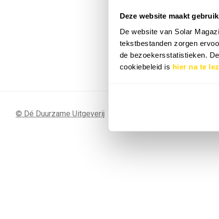
Deze website maakt gebruik
7 SEP
Sunergy Acad
De website van Solar Magazi
2026
tekstbestanden zorgen ervoor
de bezoekersstatistieken. D
Bekijk de volledige agenda
cookiebeleid is
hier na te le
© Dé Duurzame Uitgeverij