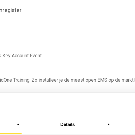
nregister
 Key Account Event
ridOne Training: Zo installeer je de meest open EMS op de markt
ning - Residentieel
Details
omstige batterijprofielen: hoe netbeheerders proberen
 in 2035 te voorspellen