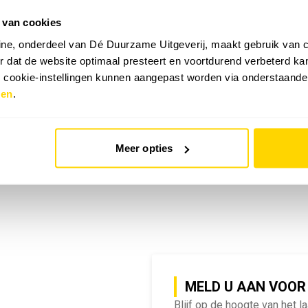
 van cookies
emy | SlimmeRik on Tour
ne, onderdeel van Dé Duurzame Uitgeverij, maakt gebruik van c
 dat de website optimaal presteert en voortdurend verbeterd k
e cookie-instellingen kunnen aangepast worden via onderstaande
zen
.
Meer opties
MELD U AAN VOOR
Blijf op de hoogte van het l