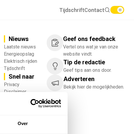
Tijdschrift
Contact
Nieuws
Geef ons feedback
Laatste nieuws
Vertel ons wat je van onze
Energieopslag
website vindt.
Elektrisch rijden
Tip de redactie
Tijdschrift
Geef tips aan ons door.
Snel naar
Adverteren
!
Privacy
Bekijk hier de mogelijkheden.
Disclaimer
Nieuwsbrief
Adverteren
Abonneren
Vacatures
Over
Bedrijvenregister