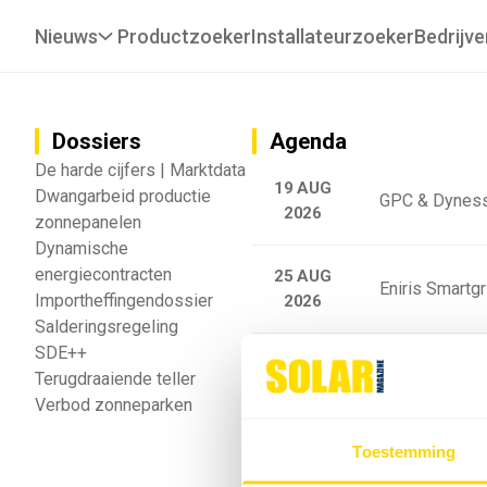
Nieuws
Productzoeker
Installateurzoeker
Bedrijve
Dossiers
Agenda
De harde cijfers | Marktdata
19 AUG
Dwangarbeid productie
GPC & Dyness
2026
zonnepanelen
Dynamische
energiecontracten
25 AUG
Eniris Smartg
Importheffingendossier
2026
Salderingsregeling
SDE++
25 AUG
Sigenergy Trai
Terugdraaiende teller
2026
Verbod zonneparken
Webinar: Toek
Toestemming
5 SEP
2026
batterijgedrag