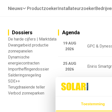
Nieuws
Productzoeker
Installateurzoeker
Bedrijve
Dossiers
Agenda
De harde cijfers | Marktdata
19 AUG
Dwangarbeid productie
GPC & Dyness
2026
zonnepanelen
Dynamische
energiecontracten
25 AUG
Eniris Smartg
Importheffingendossier
2026
Salderingsregeling
SDE++
25 AUG
Sigenergy Trai
Terugdraaiende teller
2026
Verbod zonneparken
Webinar: Toek
Toestemming
5 SEP
2026
batterijgedrag