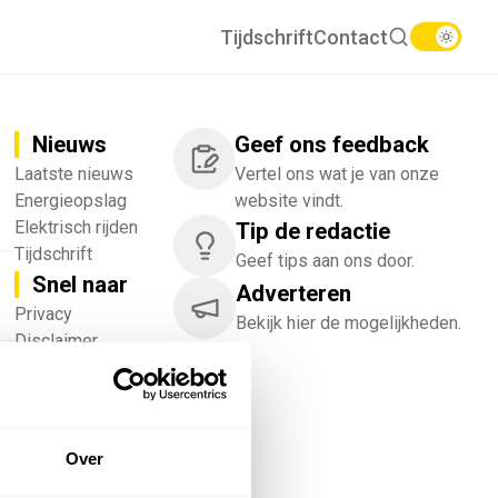
Tijdschrift
Contact
Nieuws
Geef ons feedback
Laatste nieuws
Vertel ons wat je van onze
Energieopslag
website vindt.
Elektrisch rijden
Tip de redactie
Tijdschrift
Geef tips aan ons door.
Snel naar
Adverteren
!
Privacy
Bekijk hier de mogelijkheden.
Disclaimer
Nieuwsbrief
Adverteren
Abonneren
Vacatures
Over
Bedrijvenregister