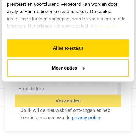
presteert en voortdurend verbeterd kan worden door
Geef ons feedback
analyse van de bezoekersstatistieken. De cookie-
Vertel ons wat je van onze website vindt.
instellingen kunnen aangepast worden via onderstaande
Tip de redactie
knoppen. Het privacy- en cookiebeleid is
hier na te
lezen
.
Geef tips aan ons door.
Adverteren
Alles toestaan
Bekijk hier de mogelijkheden.
MELD U AAN VOOR ONZE
Meer opties
NIEUWSBRIEF
Blijf op de hoogte van het laatste nieuws!
© Dé Duurzame Uitgeverij
Verzenden
Ja, ik wil de nieuwsbrief ontvangen en heb
kennis genomen van de
privacy policy
.