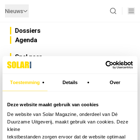
Nieuws
Dossiers
Agenda
Snel naar
Privacy
Disclaimer
Nieuwsbrief
Toestemming
Details
Over
Adverteren
Abonneren
Vacatures
Deze website maakt gebruik van cookies
Bedrijvenregister
De website van Solar Magazine, onderdeel van Dé
Installateurzoeker
Duurzame Uitgeverij, maakt gebruik van cookies. Deze
Cookievoorkeuren wijzigen
kleine
English
tekstbestanden zorgen ervoor dat de website optimaal