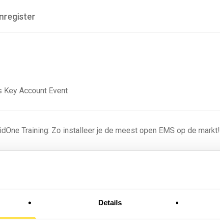
nregister
 Key Account Event
ridOne Training: Zo installeer je de meest open EMS op de markt
ning - Residentieel
Details
omstige batterijprofielen: hoe netbeheerders proberen
 in 2035 te voorspellen