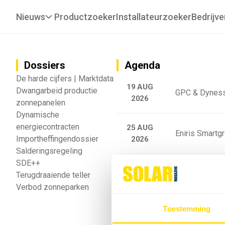
Nieuws
Productzoeker
Installateurzoeker
Bedrijve
Dossiers
Agenda
De harde cijfers | Marktdata
19 AUG
Dwangarbeid productie
GPC & Dyness
2026
zonnepanelen
Dynamische
energiecontracten
25 AUG
Eniris Smartg
Importheffingendossier
2026
Salderingsregeling
SDE++
25 AUG
Sigenergy Trai
Terugdraaiende teller
2026
Verbod zonneparken
Webinar: Toek
Toestemming
5 SEP
2026
batterijgedrag