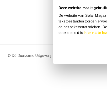
Deze website maakt gebruik
7 SEP
Sunergy Acad
De website van Solar Magazi
2026
tekstbestanden zorgen ervoor
de bezoekersstatistieken. D
Bekijk de volledige agenda
cookiebeleid is
hier na te le
© Dé Duurzame Uitgeverij