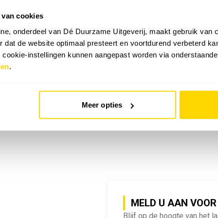
 van cookies
emy | SlimmeRik on Tour
ne, onderdeel van Dé Duurzame Uitgeverij, maakt gebruik van c
 dat de website optimaal presteert en voortdurend verbeterd k
e cookie-instellingen kunnen aangepast worden via onderstaande
zen
.
Meer opties
MELD U AAN VOOR
Blijf op de hoogte van het l