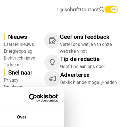
Tijdschrift
Contact
Nieuws
Geef ons feedback
Laatste nieuws
Vertel ons wat je van onze
Energieopslag
website vindt.
Elektrisch rijden
Tip de redactie
Tijdschrift
Geef tips aan ons door.
Snel naar
Adverteren
!
Privacy
Bekijk hier de mogelijkheden.
Disclaimer
Nieuwsbrief
Adverteren
Abonneren
Vacatures
Over
Bedrijvenregister