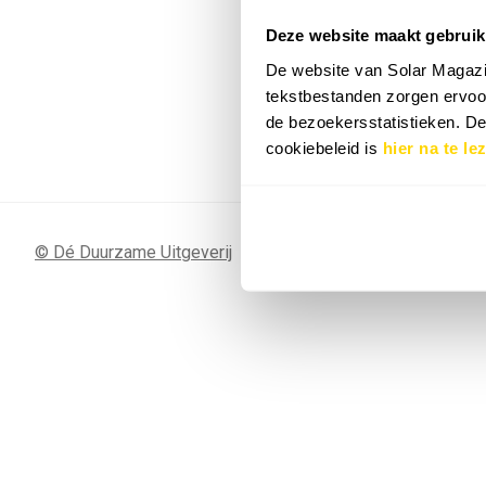
Deze website maakt gebruik
7 SEP
Sunergy Acad
De website van Solar Magazi
2026
tekstbestanden zorgen ervoor
de bezoekersstatistieken. D
Bekijk de volledige agenda
cookiebeleid is
hier na te le
© Dé Duurzame Uitgeverij