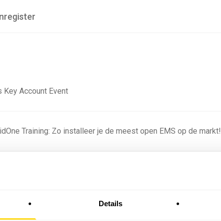
nregister
 Key Account Event
ridOne Training: Zo installeer je de meest open EMS op de markt
ning - Residentieel
Details
omstige batterijprofielen: hoe netbeheerders proberen
 in 2035 te voorspellen