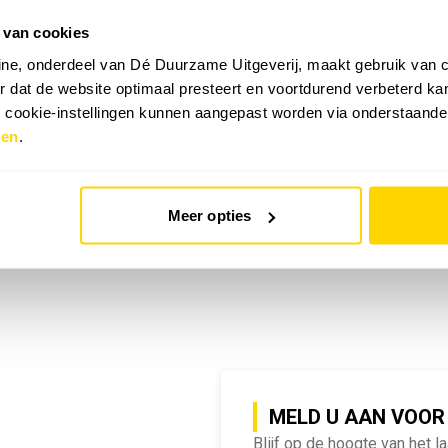
 van cookies
emy | SlimmeRik on Tour
ne, onderdeel van Dé Duurzame Uitgeverij, maakt gebruik van c
 dat de website optimaal presteert en voortdurend verbeterd k
e cookie-instellingen kunnen aangepast worden via onderstaande
zen
.
Meer opties
MELD U AAN VOOR
Blijf op de hoogte van het l