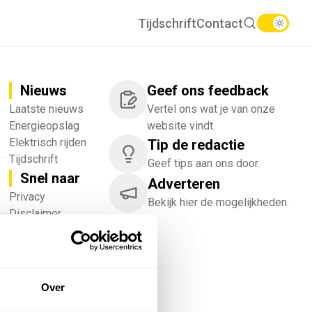
Tijdschrift
Contact
Nieuws
Geef ons feedback
Laatste nieuws
Vertel ons wat je van onze
Energieopslag
website vindt.
Elektrisch rijden
Tip de redactie
Tijdschrift
Geef tips aan ons door.
Snel naar
Adverteren
!
Privacy
Bekijk hier de mogelijkheden.
Disclaimer
Nieuwsbrief
Adverteren
Abonneren
Vacatures
Over
Bedrijvenregister