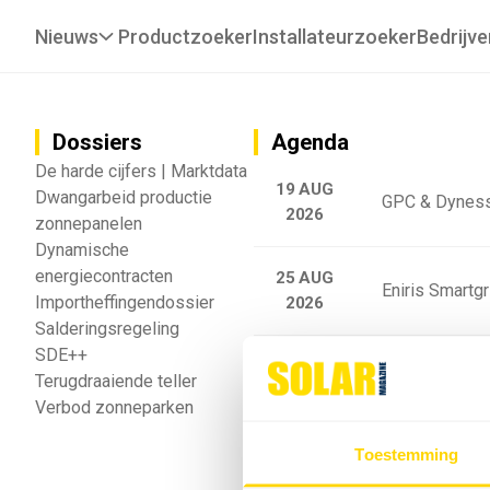
Nieuws
Productzoeker
Installateurzoeker
Bedrijve
Dossiers
Agenda
De harde cijfers | Marktdata
19 AUG
Dwangarbeid productie
GPC & Dyness
2026
zonnepanelen
Dynamische
energiecontracten
25 AUG
Eniris Smartg
Importheffingendossier
2026
Salderingsregeling
SDE++
25 AUG
Sigenergy Trai
Terugdraaiende teller
2026
Verbod zonneparken
Webinar: Toek
Toestemming
5 SEP
2026
batterijgedrag