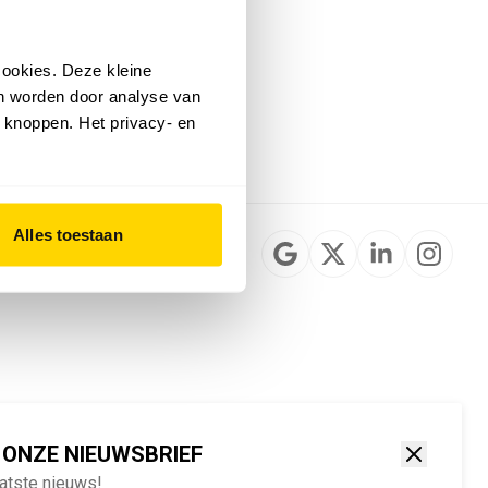
Installateurzoeker
Cookievoorkeuren
wijzigen
ookies. Deze kleine
English
an worden door analyse van
 knoppen. Het privacy- en
Alles toestaan
 ONZE NIEUWSBRIEF
aatste nieuws!