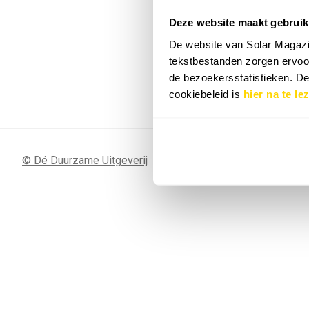
Deze website maakt gebruik
7 SEP
Sunergy Acad
De website van Solar Magazi
2026
tekstbestanden zorgen ervoor
de bezoekersstatistieken. D
Bekijk de volledige agenda
cookiebeleid is
hier na te le
© Dé Duurzame Uitgeverij