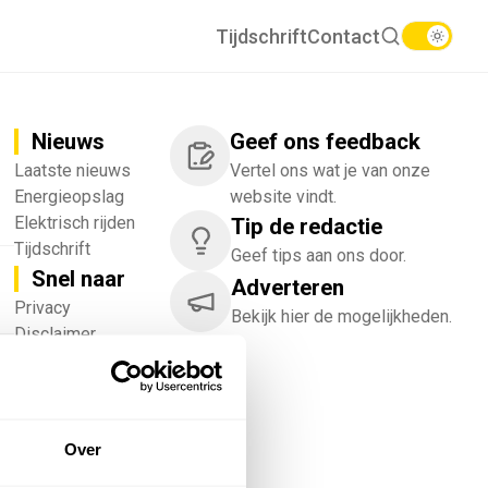
Tijdschrift
Contact
Nieuws
Geef ons feedback
Laatste nieuws
Vertel ons wat je van onze
Energieopslag
website vindt.
Elektrisch rijden
Tip de redactie
Tijdschrift
Geef tips aan ons door.
Snel naar
Adverteren
!
Privacy
Bekijk hier de mogelijkheden.
Disclaimer
Nieuwsbrief
Adverteren
Abonneren
Vacatures
Over
Bedrijvenregister