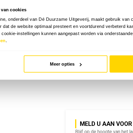
 van cookies
emy | SlimmeRik on Tour
ne, onderdeel van Dé Duurzame Uitgeverij, maakt gebruik van c
 dat de website optimaal presteert en voortdurend verbeterd k
e cookie-instellingen kunnen aangepast worden via onderstaande
zen
.
Meer opties
MELD U AAN VOOR
Blijf op de hoogte van het l