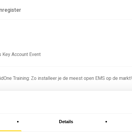
nregister
 Key Account Event
ridOne Training: Zo installeer je de meest open EMS op de markt
ning - Residentieel
Details
omstige batterijprofielen: hoe netbeheerders proberen
 in 2035 te voorspellen