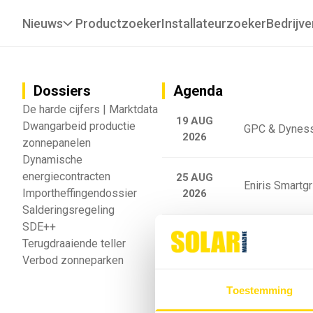
Nieuws
Productzoeker
Installateurzoeker
Bedrijve
Dossiers
Agenda
De harde cijfers | Marktdata
19 AUG
Dwangarbeid productie
GPC & Dyness
2026
zonnepanelen
Dynamische
energiecontracten
25 AUG
Eniris Smartg
Importheffingendossier
2026
Salderingsregeling
SDE++
25 AUG
Sigenergy Trai
Terugdraaiende teller
2026
Verbod zonneparken
Webinar: Toek
Toestemming
5 SEP
2026
batterijgedrag