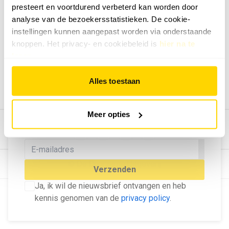
presteert en voortdurend verbeterd kan worden door
Geef ons feedback
analyse van de bezoekersstatistieken. De cookie-
Vertel ons wat je van onze website vindt.
instellingen kunnen aangepast worden via onderstaande
Tip de redactie
knoppen. Het privacy- en cookiebeleid is
hier na te
lezen
.
Geef tips aan ons door.
Adverteren
Alles toestaan
Bekijk hier de mogelijkheden.
MELD U AAN VOOR ONZE
Meer opties
NIEUWSBRIEF
Blijf op de hoogte van het laatste nieuws!
© Dé Duurzame Uitgeverij
Verzenden
Ja, ik wil de nieuwsbrief ontvangen en heb
kennis genomen van de
privacy policy
.