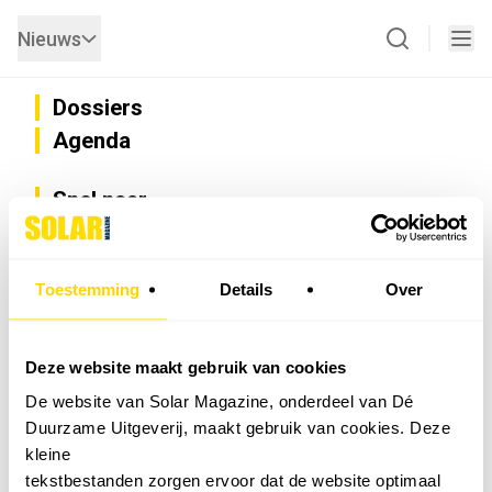
Nieuws
Dossiers
Agenda
Snel naar
Privacy
Disclaimer
Nieuwsbrief
Toestemming
Details
Over
Adverteren
Abonneren
Vacatures
Deze website maakt gebruik van cookies
Bedrijvenregister
De website van Solar Magazine, onderdeel van Dé
Installateurzoeker
Duurzame Uitgeverij, maakt gebruik van cookies. Deze
Cookievoorkeuren wijzigen
kleine
English
tekstbestanden zorgen ervoor dat de website optimaal