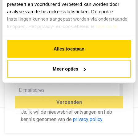
presteert en voortdurend verbeterd kan worden door
Geef ons feedback
analyse van de bezoekersstatistieken. De cookie-
Vertel ons wat je van onze website vindt.
instellingen kunnen aangepast worden via onderstaande
Tip de redactie
knoppen. Het privacy- en cookiebeleid is
hier na te
lezen
.
Geef tips aan ons door.
Adverteren
Alles toestaan
Bekijk hier de mogelijkheden.
MELD U AAN VOOR ONZE
Meer opties
NIEUWSBRIEF
Blijf op de hoogte van het laatste nieuws!
© Dé Duurzame Uitgeverij
Verzenden
Ja, ik wil de nieuwsbrief ontvangen en heb
kennis genomen van de
privacy policy
.