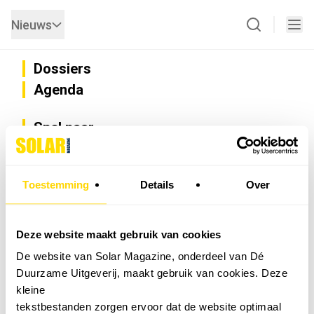
Nieuws
Dossiers
Agenda
Snel naar
Privacy
Disclaimer
Nieuwsbrief
Toestemming
Details
Over
Adverteren
Abonneren
Vacatures
Deze website maakt gebruik van cookies
Bedrijvenregister
De website van Solar Magazine, onderdeel van Dé
Installateurzoeker
Duurzame Uitgeverij, maakt gebruik van cookies. Deze
Cookievoorkeuren wijzigen
kleine
English
tekstbestanden zorgen ervoor dat de website optimaal