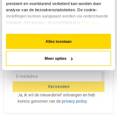
presteert en voortdurend verbeterd kan worden door
Geef ons feedback
analyse van de bezoekersstatistieken. De cookie-
Vertel ons wat je van onze website vindt.
instellingen kunnen aangepast worden via onderstaande
Tip de redactie
knoppen. Het privacy- en cookiebeleid is
hier na te
lezen
.
Geef tips aan ons door.
Adverteren
Alles toestaan
Bekijk hier de mogelijkheden.
MELD U AAN VOOR ONZE
Meer opties
NIEUWSBRIEF
Blijf op de hoogte van het laatste nieuws!
© Dé Duurzame Uitgeverij
Verzenden
Ja, ik wil de nieuwsbrief ontvangen en heb
kennis genomen van de
privacy policy
.