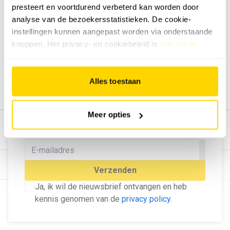
presteert en voortdurend verbeterd kan worden door
Geef ons feedback
analyse van de bezoekersstatistieken. De cookie-
Vertel ons wat je van onze website vindt.
instellingen kunnen aangepast worden via onderstaande
Tip de redactie
knoppen. Het privacy- en cookiebeleid is
hier na te
lezen
.
Geef tips aan ons door.
Adverteren
Alles toestaan
Bekijk hier de mogelijkheden.
MELD U AAN VOOR ONZE
Meer opties
NIEUWSBRIEF
Blijf op de hoogte van het laatste nieuws!
© Dé Duurzame Uitgeverij
Verzenden
Ja, ik wil de nieuwsbrief ontvangen en heb
kennis genomen van de
privacy policy
.