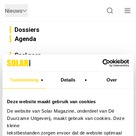
Nieuws
Dossiers
Agenda
Snel naar
Privacy
Disclaimer
Nieuwsbrief
Toestemming
Details
Over
Adverteren
Abonneren
Vacatures
Deze website maakt gebruik van cookies
Bedrijvenregister
De website van Solar Magazine, onderdeel van Dé
Installateurzoeker
Duurzame Uitgeverij, maakt gebruik van cookies. Deze
Cookievoorkeuren wijzigen
kleine
English
tekstbestanden zorgen ervoor dat de website optimaal