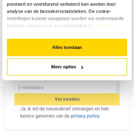
presteert en voortdurend verbeterd kan worden door
Geef ons feedback
analyse van de bezoekersstatistieken. De cookie-
Vertel ons wat je van onze website vindt.
instellingen kunnen aangepast worden via onderstaande
Tip de redactie
knoppen. Het privacy- en cookiebeleid is
hier na te
lezen
.
Geef tips aan ons door.
Adverteren
Alles toestaan
Bekijk hier de mogelijkheden.
MELD U AAN VOOR ONZE
Meer opties
NIEUWSBRIEF
Blijf op de hoogte van het laatste nieuws!
© Dé Duurzame Uitgeverij
Verzenden
Ja, ik wil de nieuwsbrief ontvangen en heb
kennis genomen van de
privacy policy
.