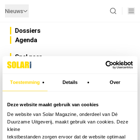
Nieuws
Dossiers
Agenda
Snel naar
Privacy
Disclaimer
Nieuwsbrief
Toestemming
Details
Over
Adverteren
Abonneren
Vacatures
Deze website maakt gebruik van cookies
Bedrijvenregister
De website van Solar Magazine, onderdeel van Dé
Installateurzoeker
Duurzame Uitgeverij, maakt gebruik van cookies. Deze
Cookievoorkeuren wijzigen
kleine
English
tekstbestanden zorgen ervoor dat de website optimaal