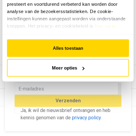
presteert en voortdurend verbeterd kan worden door
Geef ons feedback
analyse van de bezoekersstatistieken. De cookie-
Vertel ons wat je van onze website vindt.
instellingen kunnen aangepast worden via onderstaande
Tip de redactie
knoppen. Het privacy- en cookiebeleid is
hier na te
lezen
.
Geef tips aan ons door.
Adverteren
Alles toestaan
Bekijk hier de mogelijkheden.
MELD U AAN VOOR ONZE
Meer opties
NIEUWSBRIEF
Blijf op de hoogte van het laatste nieuws!
© Dé Duurzame Uitgeverij
Verzenden
Ja, ik wil de nieuwsbrief ontvangen en heb
kennis genomen van de
privacy policy
.