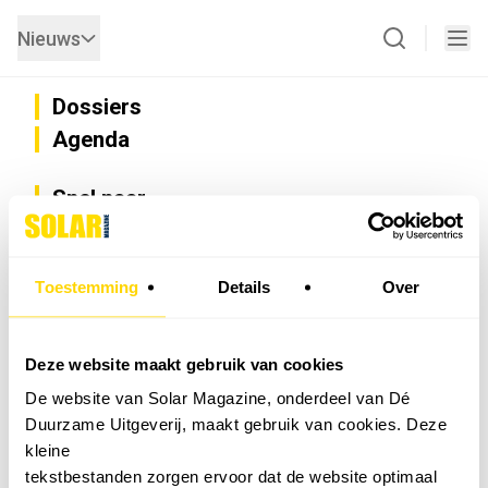
Nieuws
Dossiers
Agenda
Snel naar
Privacy
Disclaimer
Nieuwsbrief
Toestemming
Details
Over
Adverteren
Abonneren
Vacatures
Deze website maakt gebruik van cookies
Bedrijvenregister
De website van Solar Magazine, onderdeel van Dé
Installateurzoeker
Duurzame Uitgeverij, maakt gebruik van cookies. Deze
Cookievoorkeuren wijzigen
kleine
English
tekstbestanden zorgen ervoor dat de website optimaal