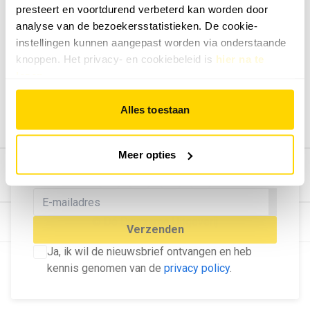
presteert en voortdurend verbeterd kan worden door
Geef ons feedback
analyse van de bezoekersstatistieken. De cookie-
Vertel ons wat je van onze website vindt.
instellingen kunnen aangepast worden via onderstaande
Tip de redactie
knoppen. Het privacy- en cookiebeleid is
hier na te
lezen
.
Geef tips aan ons door.
Adverteren
Alles toestaan
Bekijk hier de mogelijkheden.
MELD U AAN VOOR ONZE
Meer opties
NIEUWSBRIEF
Blijf op de hoogte van het laatste nieuws!
© Dé Duurzame Uitgeverij
Verzenden
Ja, ik wil de nieuwsbrief ontvangen en heb
kennis genomen van de
privacy policy
.