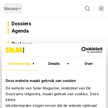
Nieuws
Dossiers
Agenda
Snel naar
Privacy
Disclaimer
Nieuwsbrief
Toestemming
Details
Over
Adverteren
Abonneren
Vacatures
Deze website maakt gebruik van cookies
Bedrijvenregister
De website van Solar Magazine, onderdeel van Dé
Installateurzoeker
Duurzame Uitgeverij, maakt gebruik van cookies. Deze
Cookievoorkeuren wijzigen
kleine
English
tekstbestanden zorgen ervoor dat de website optimaal