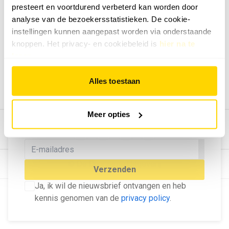
presteert en voortdurend verbeterd kan worden door
Geef ons feedback
analyse van de bezoekersstatistieken. De cookie-
Vertel ons wat je van onze website vindt.
instellingen kunnen aangepast worden via onderstaande
Tip de redactie
knoppen. Het privacy- en cookiebeleid is
hier na te
lezen
.
Geef tips aan ons door.
Adverteren
Alles toestaan
Bekijk hier de mogelijkheden.
MELD U AAN VOOR ONZE
Meer opties
NIEUWSBRIEF
Blijf op de hoogte van het laatste nieuws!
© Dé Duurzame Uitgeverij
Verzenden
Ja, ik wil de nieuwsbrief ontvangen en heb
kennis genomen van de
privacy policy
.