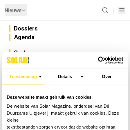
Nieuws
Dossiers
Agenda
Snel naar
Privacy
Disclaimer
Nieuwsbrief
Toestemming
Details
Over
Adverteren
Abonneren
Vacatures
Deze website maakt gebruik van cookies
Bedrijvenregister
De website van Solar Magazine, onderdeel van Dé
Installateurzoeker
Duurzame Uitgeverij, maakt gebruik van cookies. Deze
Cookievoorkeuren wijzigen
kleine
English
tekstbestanden zorgen ervoor dat de website optimaal