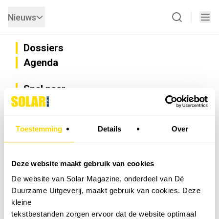
Nieuws
Dossiers
Agenda
Snel naar
Privacy
Disclaimer
Nieuwsbrief
Toestemming
Details
Over
Adverteren
Abonneren
Vacatures
Deze website maakt gebruik van cookies
Bedrijvenregister
De website van Solar Magazine, onderdeel van Dé
Installateurzoeker
Duurzame Uitgeverij, maakt gebruik van cookies. Deze
Cookievoorkeuren wijzigen
kleine
English
tekstbestanden zorgen ervoor dat de website optimaal