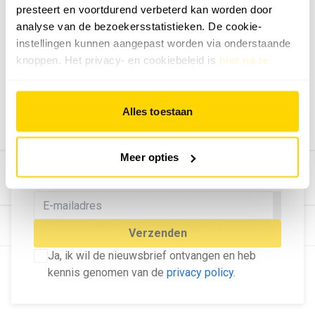
presteert en voortdurend verbeterd kan worden door
Geef ons feedback
analyse van de bezoekersstatistieken. De cookie-
Vertel ons wat je van onze website vindt.
instellingen kunnen aangepast worden via onderstaande
Tip de redactie
knoppen. Het privacy- en cookiebeleid is
hier na te
lezen
.
Geef tips aan ons door.
Adverteren
Alles toestaan
Bekijk hier de mogelijkheden.
MELD U AAN VOOR ONZE
Meer opties
NIEUWSBRIEF
Blijf op de hoogte van het laatste nieuws!
© Dé Duurzame Uitgeverij
Verzenden
Ja, ik wil de nieuwsbrief ontvangen en heb
kennis genomen van de
privacy policy
.