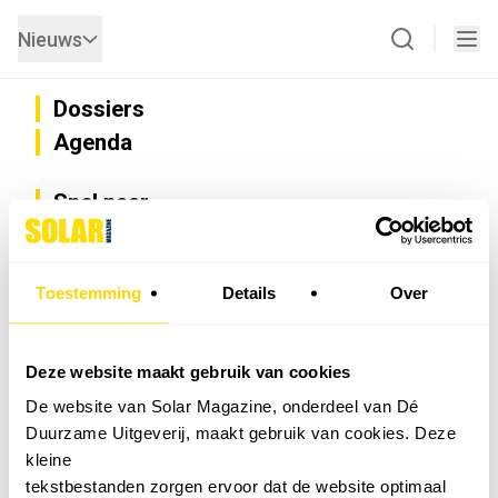
Nieuws
Dossiers
Agenda
Snel naar
Privacy
Disclaimer
Nieuwsbrief
Toestemming
Details
Over
Adverteren
Abonneren
Vacatures
Deze website maakt gebruik van cookies
Bedrijvenregister
De website van Solar Magazine, onderdeel van Dé
Installateurzoeker
Duurzame Uitgeverij, maakt gebruik van cookies. Deze
Cookievoorkeuren wijzigen
kleine
English
tekstbestanden zorgen ervoor dat de website optimaal