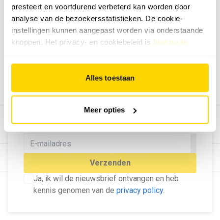
presteert en voortdurend verbeterd kan worden door
Geef ons feedback
analyse van de bezoekersstatistieken. De cookie-
Vertel ons wat je van onze website vindt.
instellingen kunnen aangepast worden via onderstaande
Tip de redactie
knoppen. Het privacy- en cookiebeleid is
hier na te
lezen
.
Geef tips aan ons door.
Adverteren
Alles toestaan
Bekijk hier de mogelijkheden.
MELD U AAN VOOR ONZE
Meer opties
NIEUWSBRIEF
Blijf op de hoogte van het laatste nieuws!
© Dé Duurzame Uitgeverij
Verzenden
Ja, ik wil de nieuwsbrief ontvangen en heb
kennis genomen van de
privacy policy
.