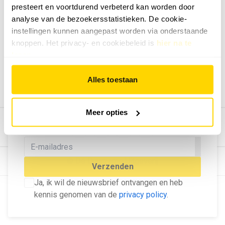
presteert en voortdurend verbeterd kan worden door
Geef ons feedback
analyse van de bezoekersstatistieken. De cookie-
Vertel ons wat je van onze website vindt.
instellingen kunnen aangepast worden via onderstaande
Tip de redactie
knoppen. Het privacy- en cookiebeleid is
hier na te
lezen
.
Geef tips aan ons door.
Adverteren
Alles toestaan
Bekijk hier de mogelijkheden.
MELD U AAN VOOR ONZE
Meer opties
NIEUWSBRIEF
Blijf op de hoogte van het laatste nieuws!
© Dé Duurzame Uitgeverij
Verzenden
Ja, ik wil de nieuwsbrief ontvangen en heb
kennis genomen van de
privacy policy
.