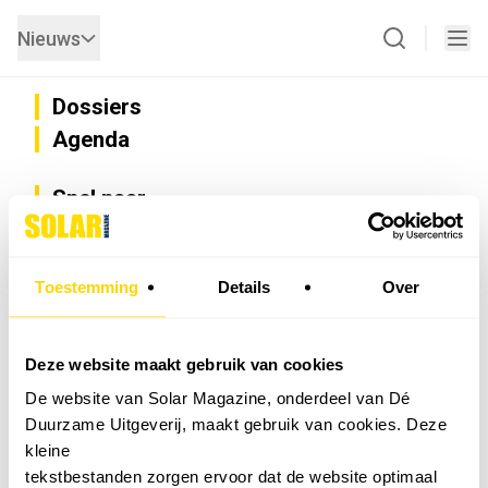
Nieuws
Dossiers
Agenda
Snel naar
Privacy
Disclaimer
Nieuwsbrief
Toestemming
Details
Over
Adverteren
Abonneren
Vacatures
Deze website maakt gebruik van cookies
Bedrijvenregister
De website van Solar Magazine, onderdeel van Dé
Installateurzoeker
Duurzame Uitgeverij, maakt gebruik van cookies. Deze
Cookievoorkeuren wijzigen
kleine
English
tekstbestanden zorgen ervoor dat de website optimaal