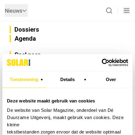
Nieuws
Dossiers
Agenda
Snel naar
Privacy
Disclaimer
Nieuwsbrief
Toestemming
Details
Over
Adverteren
Abonneren
Vacatures
Deze website maakt gebruik van cookies
Bedrijvenregister
De website van Solar Magazine, onderdeel van Dé
Installateurzoeker
Duurzame Uitgeverij, maakt gebruik van cookies. Deze
Cookievoorkeuren wijzigen
kleine
English
tekstbestanden zorgen ervoor dat de website optimaal