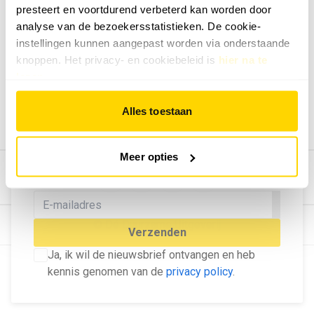
presteert en voortdurend verbeterd kan worden door
Geef ons feedback
analyse van de bezoekersstatistieken. De cookie-
Vertel ons wat je van onze website vindt.
instellingen kunnen aangepast worden via onderstaande
Tip de redactie
knoppen. Het privacy- en cookiebeleid is
hier na te
lezen
.
Geef tips aan ons door.
Adverteren
Alles toestaan
Bekijk hier de mogelijkheden.
MELD U AAN VOOR ONZE
Meer opties
NIEUWSBRIEF
Blijf op de hoogte van het laatste nieuws!
© Dé Duurzame Uitgeverij
Verzenden
Ja, ik wil de nieuwsbrief ontvangen en heb
kennis genomen van de
privacy policy
.