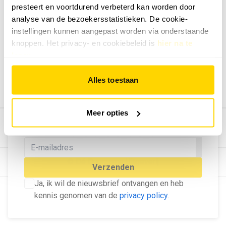
presteert en voortdurend verbeterd kan worden door
Geef ons feedback
analyse van de bezoekersstatistieken. De cookie-
Vertel ons wat je van onze website vindt.
instellingen kunnen aangepast worden via onderstaande
Tip de redactie
knoppen. Het privacy- en cookiebeleid is
hier na te
lezen
.
Geef tips aan ons door.
Adverteren
Alles toestaan
Bekijk hier de mogelijkheden.
MELD U AAN VOOR ONZE
Meer opties
NIEUWSBRIEF
Blijf op de hoogte van het laatste nieuws!
© Dé Duurzame Uitgeverij
Verzenden
Ja, ik wil de nieuwsbrief ontvangen en heb
kennis genomen van de
privacy policy
.