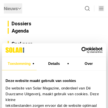
Nieuws
Dossiers
Agenda
Snel naar
Privacy
Disclaimer
Nieuwsbrief
Toestemming
Details
Over
Adverteren
Abonneren
Vacatures
Deze website maakt gebruik van cookies
Bedrijvenregister
De website van Solar Magazine, onderdeel van Dé
Installateurzoeker
Duurzame Uitgeverij, maakt gebruik van cookies. Deze
Cookievoorkeuren wijzigen
kleine
English
tekstbestanden zorgen ervoor dat de website optimaal