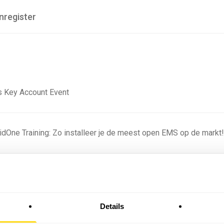
nregister
 Key Account Event
ridOne Training: Zo installeer je de meest open EMS op de markt
ning - Residentieel
Details
omstige batterijprofielen: hoe netbeheerders proberen
 in 2035 te voorspellen