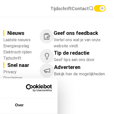
Tijdschrift
Contact
Nieuws
Geef ons feedback
Laatste nieuws
Vertel ons wat je van onze
Energieopslag
website vindt.
Elektrisch rijden
Tip de redactie
Tijdschrift
Geef tips aan ons door.
Snel naar
Adverteren
!
Privacy
Bekijk hier de mogelijkheden.
Disclaimer
Nieuwsbrief
Adverteren
Abonneren
Vacatures
Over
Bedrijvenregister