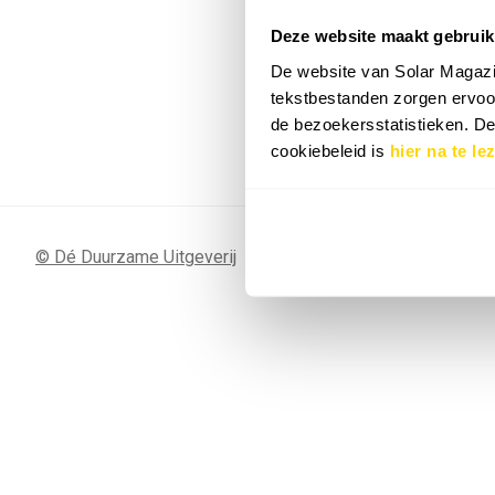
Deze website maakt gebruik
7 SEP
Sunergy Acad
De website van Solar Magazi
2026
tekstbestanden zorgen ervoor
de bezoekersstatistieken. D
Bekijk de volledige agenda
cookiebeleid is
hier na te le
© Dé Duurzame Uitgeverij