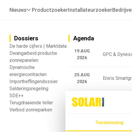
Nieuws
Productzoeker
Installateurzoeker
Bedrijve
Dossiers
Agenda
De harde cijfers | Marktdata
19 AUG
Dwangarbeid productie
GPC & Dyness
2026
zonnepanelen
Dynamische
energiecontracten
25 AUG
Eniris Smartg
Importheffingendossier
2026
Salderingsregeling
SDE++
25 AUG
Sigenergy Trai
Terugdraaiende teller
2026
Verbod zonneparken
Webinar: Toek
Toestemming
5 SEP
2026
batterijgedrag