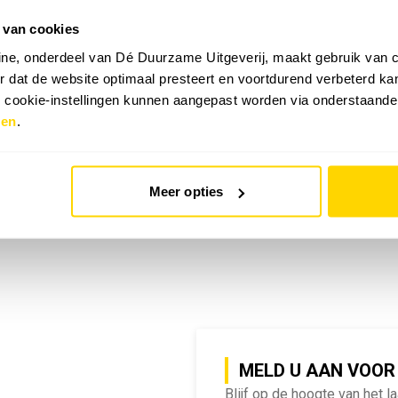
 van cookies
emy | SlimmeRik on Tour
ne, onderdeel van Dé Duurzame Uitgeverij, maakt gebruik van c
 dat de website optimaal presteert en voortdurend verbeterd k
e cookie-instellingen kunnen aangepast worden via onderstaande
zen
.
Meer opties
MELD U AAN VOOR
Blijf op de hoogte van het l