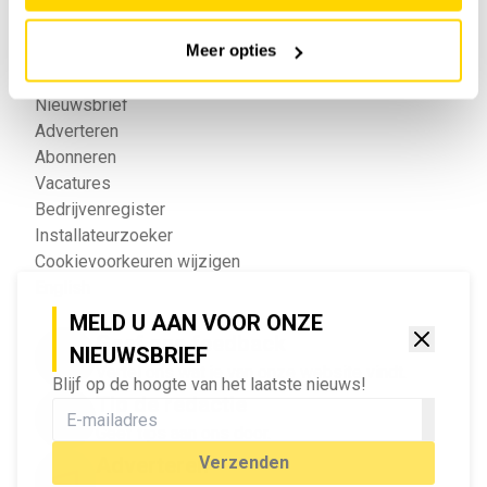
Snel naar
Meer opties
Privacy
Disclaimer
Nieuwsbrief
Adverteren
Abonneren
Vacatures
Bedrijvenregister
Installateurzoeker
Cookievoorkeuren wijzigen
English
MELD U AAN VOOR ONZE
Geef ons feedback
NIEUWSBRIEF
Vertel ons wat je van onze website vindt.
Blijf op de hoogte van het laatste nieuws!
Tip de redactie
Geef tips aan ons door.
Adverteren
Verzenden