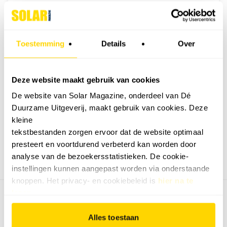
NU IN HET TIJDSCHRIFT
Toestemming
Details
Over
JUNI 2026
De juni 2026-editie van Solar &
Deze website maakt gebruik van cookies
Storage Magazine is uit. Dit
nummer staat in het teken van de
De website van Solar Magazine, onderdeel van Dé
NEN1010:2020 die in de wet
Duurzame Uitgeverij, maakt gebruik van cookies. Deze
vastgelegd wordt, zonnepanelen
kleine
op huurwoningen en de druk op het
tekstbestanden zorgen ervoor dat de website optimaal
Bekijk alle magazines
Vlaamse stroomnet.
presteert en voortdurend verbeterd kan worden door
analyse van de bezoekersstatistieken. De cookie-
instellingen kunnen aangepast worden via onderstaande
knoppen. Het privacy- en cookiebeleid is
hier na te
lezen
.
Dossiers
Agenda
Alles toestaan