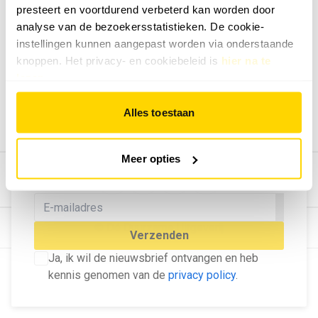
presteert en voortdurend verbeterd kan worden door
Geef ons feedback
analyse van de bezoekersstatistieken. De cookie-
Vertel ons wat je van onze website vindt.
instellingen kunnen aangepast worden via onderstaande
Tip de redactie
knoppen. Het privacy- en cookiebeleid is
hier na te
lezen
.
Geef tips aan ons door.
Adverteren
Alles toestaan
Bekijk hier de mogelijkheden.
MELD U AAN VOOR ONZE
Meer opties
NIEUWSBRIEF
Blijf op de hoogte van het laatste nieuws!
© Dé Duurzame Uitgeverij
Verzenden
Ja, ik wil de nieuwsbrief ontvangen en heb
kennis genomen van de
privacy policy
.