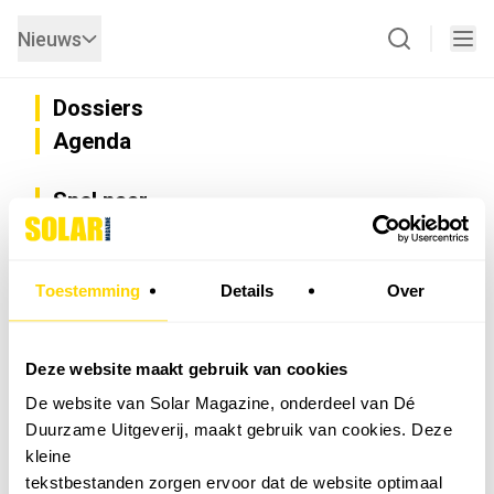
Nieuws
Dossiers
Agenda
Snel naar
Privacy
Disclaimer
Nieuwsbrief
Toestemming
Details
Over
Adverteren
Abonneren
Vacatures
Deze website maakt gebruik van cookies
Bedrijvenregister
De website van Solar Magazine, onderdeel van Dé
Installateurzoeker
Duurzame Uitgeverij, maakt gebruik van cookies. Deze
Cookievoorkeuren wijzigen
kleine
English
tekstbestanden zorgen ervoor dat de website optimaal