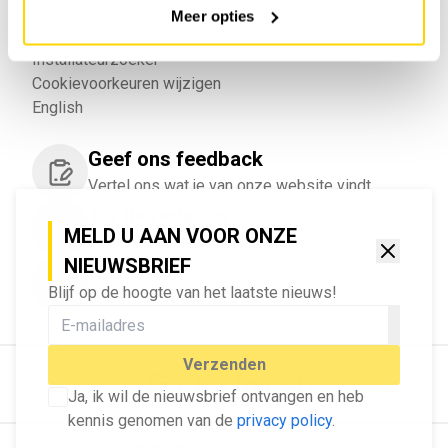
Vacatures
Meer opties
Bedrijvenregister
Installateurzoeker
Cookievoorkeuren wijzigen
English
Geef ons feedback
Vertel ons wat je van onze website vindt.
Tip de redactie
MELD U AAN VOOR ONZE
Geef tips aan ons door.
NIEUWSBRIEF
Adverteren
Blijf op de hoogte van het laatste nieuws!
Bekijk hier de mogelijkheden.
Verzenden
Ja, ik wil de nieuwsbrief ontvangen en heb
kennis genomen van de
privacy policy
.