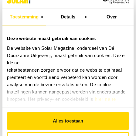
Toestemming
Details
Over
Deze website maakt gebruik van cookies
De website van Solar Magazine, onderdeel van Dé
Duurzame Uitgeverij, maakt gebruik van cookies. Deze
kleine
Dossiers
tekstbestanden zorgen ervoor dat de website optimaal
presteert en voortdurend verbeterd kan worden door
Agenda
analyse van de bezoekersstatistieken. De cookie-
instellingen kunnen aangepast worden via onderstaande
Snel naar
knoppen. Het privacy- en cookiebeleid is
hier na te
Privacy
lezen
.
Disclaimer
Nieuwsbrief
Alles toestaan
Adverteren
Abonneren