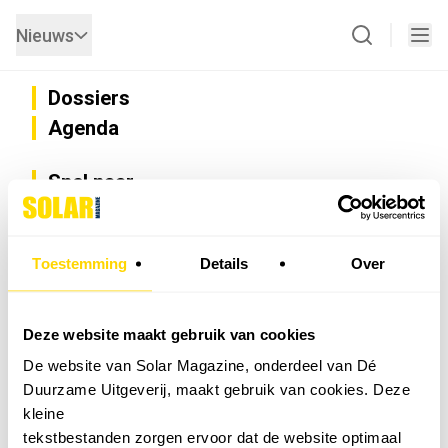
Nieuws
Dossiers
Agenda
Snel naar
Privacy
Disclaimer
Nieuwsbrief
Toestemming
Details
Over
Adverteren
Abonneren
Vacatures
Deze website maakt gebruik van cookies
Bedrijvenregister
De website van Solar Magazine, onderdeel van Dé
Installateurzoeker
Duurzame Uitgeverij, maakt gebruik van cookies. Deze
Cookievoorkeuren wijzigen
kleine
English
tekstbestanden zorgen ervoor dat de website optimaal