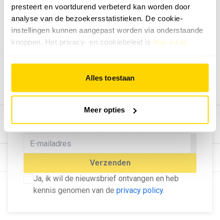
presteert en voortdurend verbeterd kan worden door
Geef ons feedback
analyse van de bezoekersstatistieken. De cookie-
Vertel ons wat je van onze website vindt.
instellingen kunnen aangepast worden via onderstaande
Tip de redactie
knoppen. Het privacy- en cookiebeleid is
hier na te
lezen
.
Geef tips aan ons door.
Adverteren
Alles toestaan
Bekijk hier de mogelijkheden.
MELD U AAN VOOR ONZE
Meer opties
NIEUWSBRIEF
Blijf op de hoogte van het laatste nieuws!
© Dé Duurzame Uitgeverij
Verzenden
Ja, ik wil de nieuwsbrief ontvangen en heb
kennis genomen van de
privacy policy
.